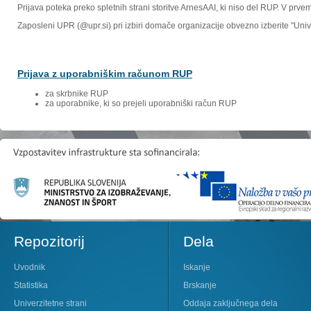
Prijava poteka preko spletnih strani storitve ArnesAAI, ki niso del RUP. V prv
Zaposleni UPR (@upr.si) pri izbiri domače organizacije obvezno izberite "Un
Prijava z uporabniškim računom RUP
za skrbnike RUP
za uporabnike, ki so prejeli uporabniški račun RUP
Repozitorij
Dela
Uvodnik
Iskanje
Statistika
Brskanje
Univerzitetne strani
Oddaja zaključnega dela