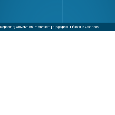
Repozitorij Univerze na Primorskem |
rup@upr.si
|
Piškotki in zasebnost