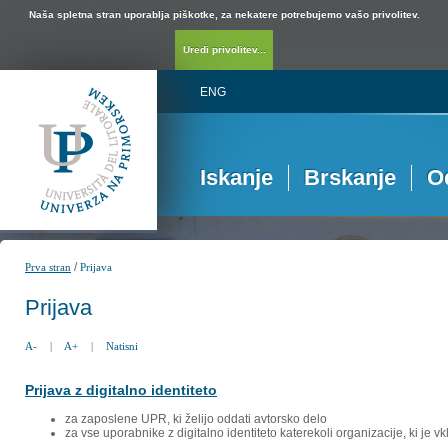
Naša spletna stran uporablja piškotke, za nekatere potrebujemo vašo privolitev.
Uredi privolitev...
ENG
Iskanje
Brskanje
O
/
Prva stran
Prijava
Prijava
A-
|
A+
|
Natisni
Prijava z digitalno identiteto
za zaposlene UPR, ki želijo oddati avtorsko delo
za vse uporabnike z digitalno identiteto katerekoli organizacije, ki je 