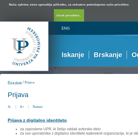
Naša spletna stran uporablja piškotke, za nekatere potrebujemo vašo privolitev.
Uredi privolitev...
ENG
Iskanje
Brskanje
O
/
Prva stran
Prijava
Prijava
A-
|
A+
|
Natisni
Prijava z digitalno identiteto
za zaposlene UPR, ki želijo oddati avtorsko delo
za vse uporabnike z digitalno identiteto katerekoli organizacije, ki je 