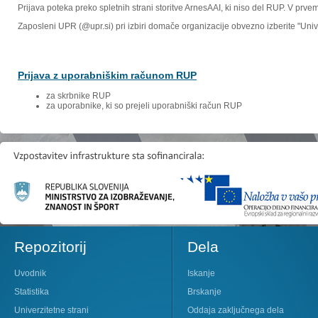
Prijava poteka preko spletnih strani storitve ArnesAAI, ki niso del RUP. V prv
Zaposleni UPR (@upr.si) pri izbiri domače organizacije obvezno izberite "Un
Prijava z uporabniškim računom RUP
za skrbnike RUP
za uporabnike, ki so prejeli uporabniški račun RUP
Repozitorij
Dela
Uvodnik
Iskanje
Statistika
Brskanje
Univerzitetne strani
Oddaja zaključnega dela