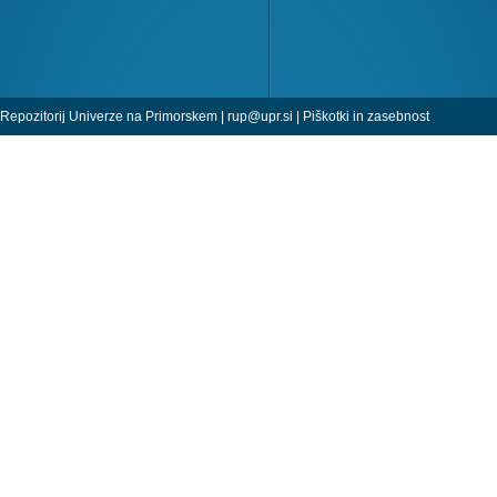
Repozitorij Univerze na Primorskem |
rup@upr.si
|
Piškotki in zasebnost