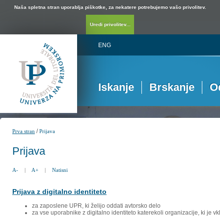
Naša spletna stran uporablja piškotke, za nekatere potrebujemo vašo privolitev.
Uredi privolitev...
ENG
Iskanje
Brskanje
O
/
Prva stran
Prijava
Prijava
A-
|
A+
|
Natisni
Prijava z digitalno identiteto
za zaposlene UPR, ki želijo oddati avtorsko delo
za vse uporabnike z digitalno identiteto katerekoli organizacije, ki je 