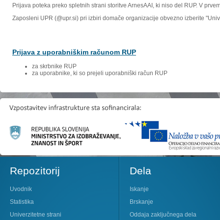
Prijava poteka preko spletnih strani storitve ArnesAAI, ki niso del RUP. V prv
Zaposleni UPR (@upr.si) pri izbiri domače organizacije obvezno izberite "Un
Prijava z uporabniškim računom RUP
za skrbnike RUP
za uporabnike, ki so prejeli uporabniški račun RUP
Repozitorij
Dela
Uvodnik
Iskanje
Statistika
Brskanje
Univerzitetne strani
Oddaja zaključnega dela