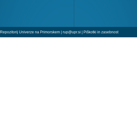
Repozitorij Univerze na Primorskem |
rup@upr.si
|
Piškotki in zasebnost