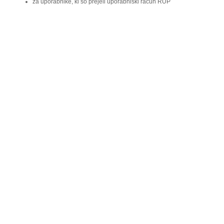
za uporabnike, ki so prejeli uporabniški račun RUP