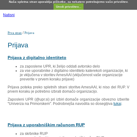
Naša spletna stran uporablja piškotke, za nekatere potrebujemo vašo privolitev.
Uredi privolitev...
Natisni
/
Prva stran
Prijava
Prijava
Prijava z digitalno identiteto
za zaposlene UPR, ki želijo oddati avtorsko delo
za vse uporabnike z digitalno identiteto katerekoli organizacije, ki
je vključena v storitev ArnesAAI (vključenost vaše organizacije
preverite v prvem koraku prijave)
Prijava poteka preko spletnih strani storitve ArnesAAI, ki niso del RUP. V
prvem koraku je potrebno izbrati domačo organizacijo.
Zaposleni UPR (@upr.si) pri izbiri domače organizacije obvezno izberite
"Univerza na Primorskem". Podrobnejša navodila so dosegljiva
tukaj
.
Prijava z uporabniškim računom RUP
za skrbnike RUP