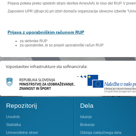
Prijava poteka preko spletnih strani storitve ArnesAAI, ki niso del RUP. V prv
Zaposleni UPR (@upr.si) pri izbiri domače organizacije obvezno izberite "Un
Prijava z uporabniškim računom RUP
za skrbnike RUP
za uporabnike, ki so prejeli uporabniški račun RUP
Repozitorij
Dela
Uvodnik
Iskanje
Statistika
Brskanje
Univerzitetne strani
Oddaja zaključnega dela