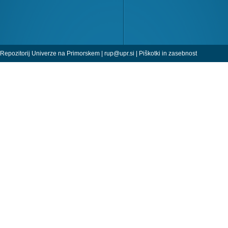
Repozitorij Univerze na Primorskem |
rup@upr.si
|
Piškotki in zasebnost