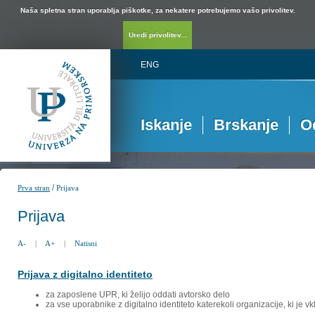
Naša spletna stran uporablja piškotke, za nekatere potrebujemo vašo privolitev.
Uredi privolitev...
ENG
Iskanje
Brskanje
O
/
Prva stran
Prijava
Prijava
A-
|
A+
|
Natisni
Prijava z digitalno identiteto
za zaposlene UPR, ki želijo oddati avtorsko delo
za vse uporabnike z digitalno identiteto katerekoli organizacije, ki je 