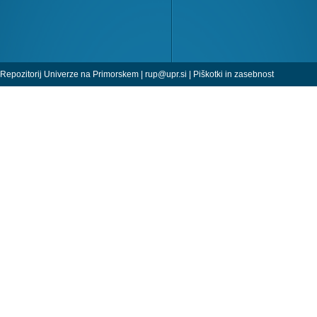
Repozitorij Univerze na Primorskem |
rup@upr.si
|
Piškotki in zasebnost