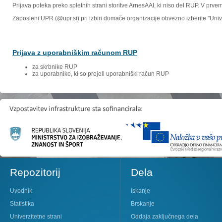
Prijava poteka preko spletnih strani storitve ArnesAAI, ki niso del RUP. V prv
Zaposleni UPR (@upr.si) pri izbiri domače organizacije obvezno izberite "Un
Prijava z uporabniškim računom RUP
za skrbnike RUP
za uporabnike, ki so prejeli uporabniški račun RUP
Repozitorij
Dela
Uvodnik
Iskanje
Statistika
Brskanje
Univerzitetne strani
Oddaja zaključnega dela