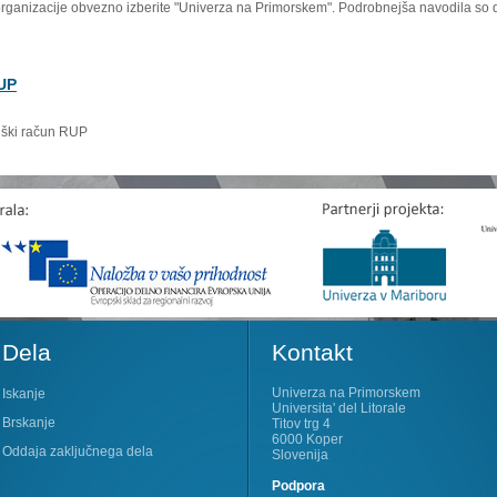
organizacije obvezno izberite "Univerza na Primorskem". Podrobnejša navodila so 
RUP
niški račun RUP
Dela
Kontakt
Univerza na Primorskem
Iskanje
Universita' del Litorale
Brskanje
Titov trg 4
6000 Koper
Oddaja zaključnega dela
Slovenija
Podpora