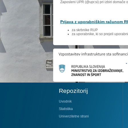
Zaposleni UPR (@upr.si) pri izbiri domače 
Prijava z uporabniškim računom 
za skrbnike RUP
za uporabnike, ki so prejeli uporab
Repozitorij
Uvodnik
Statistika
Univerzitetne strani