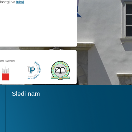
dosegljiva
tukaj
.
Sledi nam