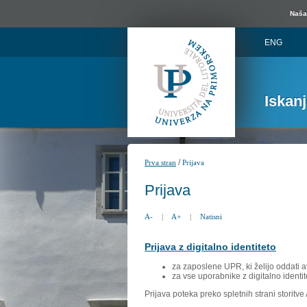
Naša 
ENG
Iskan
/
Prva stran
Prijava
Prijava
A-
|
A+
|
Natisni
Prijava z digitalno identiteto
za zaposlene UPR, ki želijo oddati a
za vse uporabnike z digitalno identit
Prijava poteka preko spletnih strani storitv