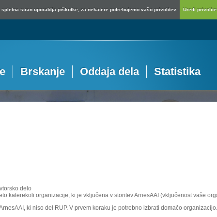
spletna stran uporablja piškotke, za nekatere potrebujemo vašo privolitev.
Uredi privolitev
je
Brskanje
Oddaja dela
Statistika
vtorsko delo
eto katerekoli organizacije, ki je vključena v storitev ArnesAAI (vključenost vaše or
e ArnesAAI, ki niso del RUP. V prvem koraku je potrebno izbrati domačo organizacijo