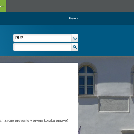
...
Prijava
ganizacije preverite v prvem koraku prijave)
.