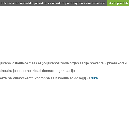
spletna stran uporablja piškotke, za nekatere potrebujemo vašo privolitev.
Uredi privolitev
vključena v storitev ArnesAAI (vključenost vaše organizacije preverite v prvem koraku 
em koraku je potrebno izbrati domačo organizacijo.
iverza na Primorskem". Podrobnejša navodila so dosegljiva
tukaj
.