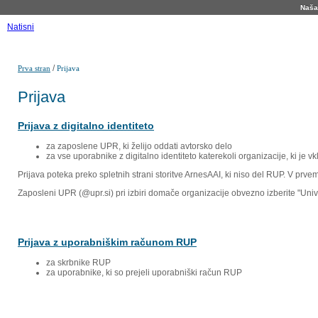
Naša 
Natisni
/
Prva stran
Prijava
Prijava
Prijava z digitalno identiteto
za zaposlene UPR, ki želijo oddati avtorsko delo
za vse uporabnike z digitalno identiteto katerekoli organizacije, ki je 
Prijava poteka preko spletnih strani storitve ArnesAAI, ki niso del RUP. V prv
Zaposleni UPR (@upr.si) pri izbiri domače organizacije obvezno izberite "Un
Prijava z uporabniškim računom RUP
za skrbnike RUP
za uporabnike, ki so prejeli uporabniški račun RUP