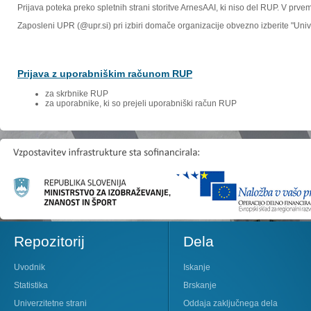
Prijava poteka preko spletnih strani storitve ArnesAAI, ki niso del RUP. V prv
Zaposleni UPR (@upr.si) pri izbiri domače organizacije obvezno izberite "Un
Prijava z uporabniškim računom RUP
za skrbnike RUP
za uporabnike, ki so prejeli uporabniški račun RUP
Repozitorij
Dela
Uvodnik
Iskanje
Statistika
Brskanje
Univerzitetne strani
Oddaja zaključnega dela