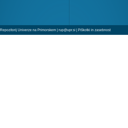
Repozitorij Univerze na Primorskem |
rup@upr.si
|
Piškotki in zasebnost