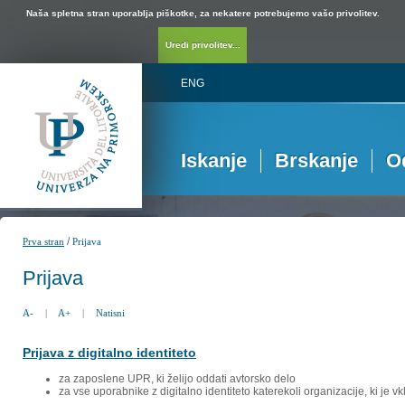
Naša spletna stran uporablja piškotke, za nekatere potrebujemo vašo privolitev.
Uredi privolitev...
ENG
Iskanje
Brskanje
O
/
Prva stran
Prijava
Prijava
A-
|
A+
|
Natisni
Prijava z digitalno identiteto
za zaposlene UPR, ki želijo oddati avtorsko delo
za vse uporabnike z digitalno identiteto katerekoli organizacije, ki je 