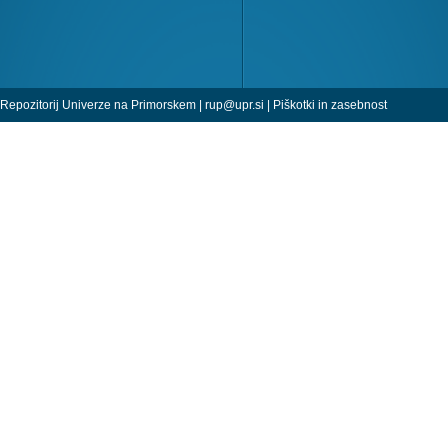
Repozitorij Univerze na Primorskem |
rup@upr.si
|
Piškotki in zasebnost