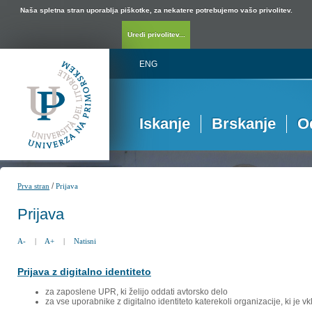
Naša spletna stran uporablja piškotke, za nekatere potrebujemo vašo privolitev.
Uredi privolitev...
ENG
Iskanje
Brskanje
O
/
Prva stran
Prijava
Prijava
A-
|
A+
|
Natisni
Prijava z digitalno identiteto
za zaposlene UPR, ki želijo oddati avtorsko delo
za vse uporabnike z digitalno identiteto katerekoli organizacije, ki je 