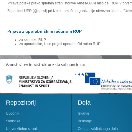
Prijava poteka preko spletnih strani storitve ArnesAAI, ki niso del RUP. V prv
Zaposleni UPR (@upr.si) pri izbiri domače organizacije obvezno izberite "Un
Prijava z uporabniškim računom RUP
za skrbnike RUP
za uporabnike, ki so prejeli uporabniški račun RUP
Repozitorij
Dela
Uvodnik
Iskanje
Statistika
Brskanje
Univerzitetne strani
Oddaja zaključnega dela