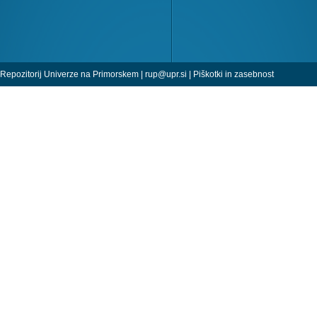
Repozitorij Univerze na Primorskem |
rup@upr.si
|
Piškotki in zasebnost