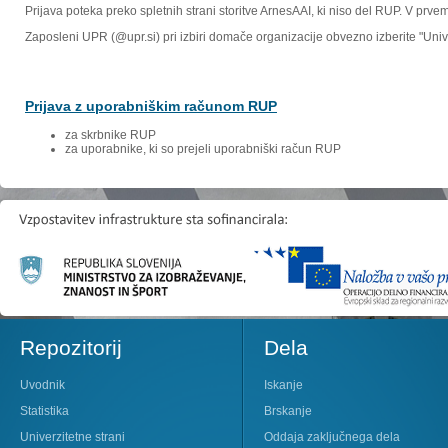
Prijava poteka preko spletnih strani storitve ArnesAAI, ki niso del RUP. V prv
Zaposleni UPR (@upr.si) pri izbiri domače organizacije obvezno izberite "Un
Prijava z uporabniškim računom RUP
za skrbnike RUP
za uporabnike, ki so prejeli uporabniški račun RUP
Repozitorij
Dela
Uvodnik
Iskanje
Statistika
Brskanje
Univerzitetne strani
Oddaja zaključnega dela