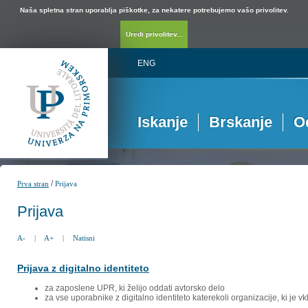
Naša spletna stran uporablja piškotke, za nekatere potrebujemo vašo privolitev.
Uredi privolitev...
ENG
Iskanje
Brskanje
O
/
Prva stran
Prijava
Prijava
A-
|
A+
|
Natisni
Prijava z digitalno identiteto
za zaposlene UPR, ki želijo oddati avtorsko delo
za vse uporabnike z digitalno identiteto katerekoli organizacije, ki je 