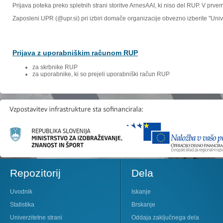
Prijava poteka preko spletnih strani storitve ArnesAAI, ki niso del RUP. V prv
Zaposleni UPR (@upr.si) pri izbiri domače organizacije obvezno izberite "Un
Prijava z uporabniškim računom RUP
za skrbnike RUP
za uporabnike, ki so prejeli uporabniški račun RUP
Repozitorij
Dela
Uvodnik
Iskanje
Statistika
Brskanje
Univerzitetne strani
Oddaja zaključnega dela