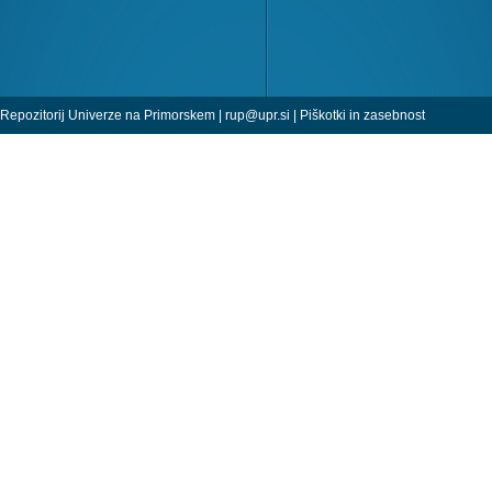
Repozitorij Univerze na Primorskem |
rup@upr.si
|
Piškotki in zasebnost