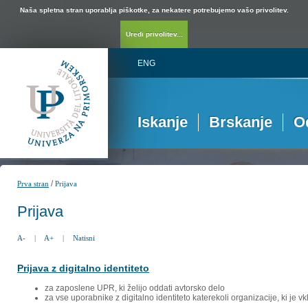
Naša spletna stran uporablja piškotke, za nekatere potrebujemo vašo privolitev.
Uredi privolitev...
ENG
Iskanje
Brskanje
O
/
Prva stran
Prijava
Prijava
A-
|
A+
|
Natisni
Prijava z digitalno identiteto
za zaposlene UPR, ki želijo oddati avtorsko delo
za vse uporabnike z digitalno identiteto katerekoli organizacije, ki je 