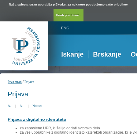
Naša spletna stran uporablja piškotke, za nekatere potrebujemo vašo privolitev.
Uredi privolitev...
ENG
Iskanje
Brskanje
O
/
Prva stran
Prijava
Prijava
A-
|
A+
|
Natisni
Prijava z digitalno identiteto
za zaposlene UPR, ki želijo oddati avtorsko delo
za vse uporabnike z digitalno identiteto katerekoli organizacije, ki je 