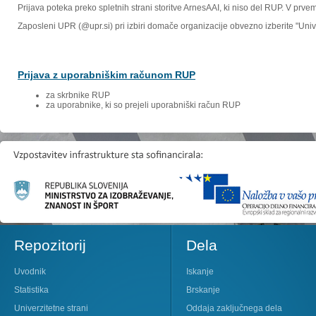
Prijava poteka preko spletnih strani storitve ArnesAAI, ki niso del RUP. V prv
Zaposleni UPR (@upr.si) pri izbiri domače organizacije obvezno izberite "Un
Prijava z uporabniškim računom RUP
za skrbnike RUP
za uporabnike, ki so prejeli uporabniški račun RUP
Repozitorij
Dela
Uvodnik
Iskanje
Statistika
Brskanje
Univerzitetne strani
Oddaja zaključnega dela