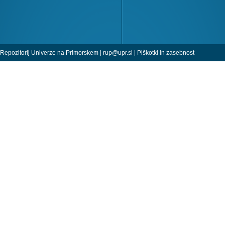
Repozitorij Univerze na Primorskem |
rup@upr.si
|
Piškotki in zasebnost