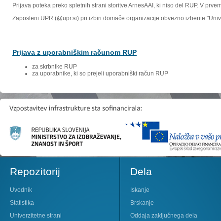
Prijava poteka preko spletnih strani storitve ArnesAAI, ki niso del RUP. V prv
Zaposleni UPR (@upr.si) pri izbiri domače organizacije obvezno izberite "Un
Prijava z uporabniškim računom RUP
za skrbnike RUP
za uporabnike, ki so prejeli uporabniški račun RUP
Repozitorij
Dela
Uvodnik
Iskanje
Statistika
Brskanje
Univerzitetne strani
Oddaja zaključnega dela