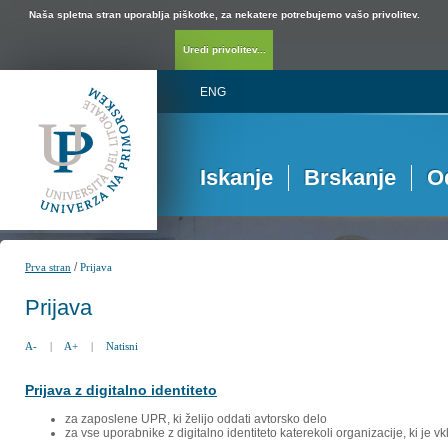
Naša spletna stran uporablja piškotke, za nekatere potrebujemo vašo privolitev.
Uredi privolitev...
ENG
Iskanje
Brskanje
O
/
Prva stran
Prijava
Prijava
A-
|
A+
|
Natisni
Prijava z digitalno identiteto
za zaposlene UPR, ki želijo oddati avtorsko delo
za vse uporabnike z digitalno identiteto katerekoli organizacije, ki je 