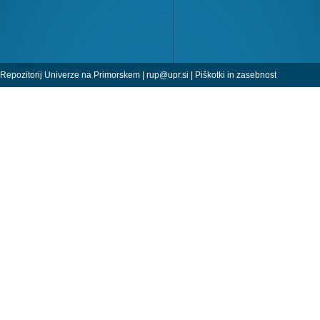
Repozitorij Univerze na Primorskem |
rup@upr.si
|
Piškotki in zasebnost