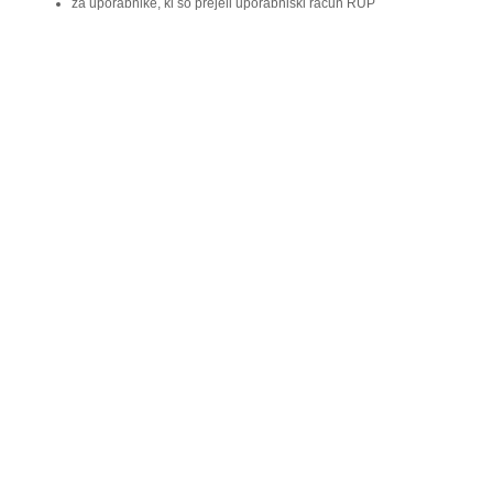
za uporabnike, ki so prejeli uporabniški račun RUP