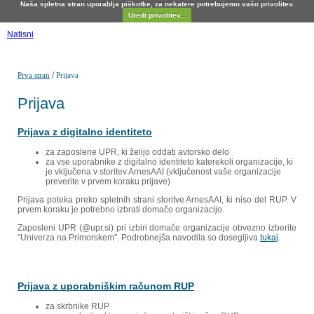
Naša spletna stran uporablja piškotke, za nekatere potrebujemo vašo privolitev.
Uredi privolitev...
Natisni
/
Prva stran
Prijava
Prijava
Prijava z digitalno identiteto
za zaposlene UPR, ki želijo oddati avtorsko delo
za vse uporabnike z digitalno identiteto katerekoli organizacije, ki
je vključena v storitev ArnesAAI (vključenost vaše organizacije
preverite v prvem koraku prijave)
Prijava poteka preko spletnih strani storitve ArnesAAI, ki niso del RUP. V
prvem koraku je potrebno izbrati domačo organizacijo.
Zaposleni UPR (@upr.si) pri izbiri domače organizacije obvezno izberite
"Univerza na Primorskem". Podrobnejša navodila so dosegljiva
tukaj
.
Prijava z uporabniškim računom RUP
za skrbnike RUP