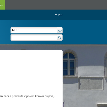
...
Prijava
ganizacije preverite v prvem koraku prijave)
.