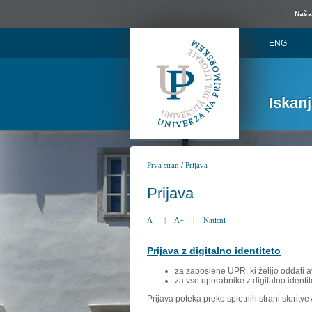
Naša 
ENG
Iskan
/
Prva stran
Prijava
Prijava
A-
|
A+
|
Natisni
Prijava z digitalno identiteto
za zaposlene UPR, ki želijo oddati a
za vse uporabnike z digitalno identit
Prijava poteka preko spletnih strani storitv