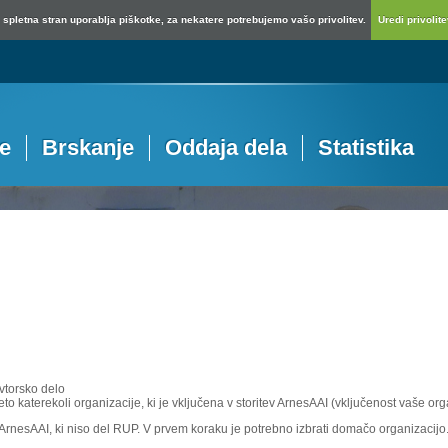
spletna stran uporablja piškotke, za nekatere potrebujemo vašo privolitev.
Uredi privolitev
je
Brskanje
Oddaja dela
Statistika
vtorsko delo
eto katerekoli organizacije, ki je vključena v storitev ArnesAAI (vključenost vaše or
e ArnesAAI, ki niso del RUP. V prvem koraku je potrebno izbrati domačo organizacijo