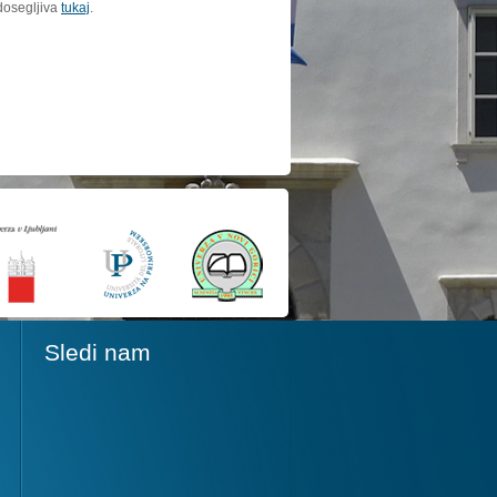
dosegljiva
tukaj
.
Sledi nam