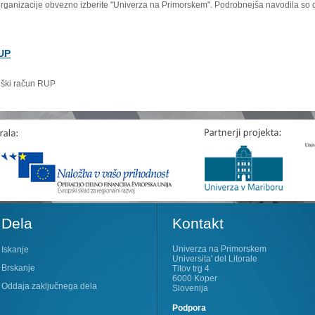
organizacije obvezno izberite "Univerza na Primorskem". Podrobnejša navodila so 
RUP
niški račun RUP
Dela
Kontakt
Univerza na Primorskem
Iskanje
Universita' del Litorale
Brskanje
Titov trg 4
6000 Koper
Oddaja zaključnega dela
Slovenija
Podpora