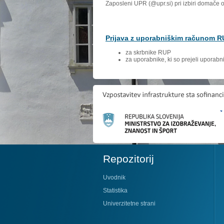
Zaposleni UPR (@upr.si) pri izbiri domače 
Prijava z uporabniškim računom 
za skrbnike RUP
za uporabnike, ki so prejeli uporab
Repozitorij
Uvodnik
Statistika
Univerzitetne strani