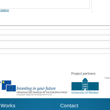
itation
Works
Contact