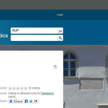
Login
tics
score:
(0 votes)
score:
Voting is allowed only for
logged in
users.
hare: