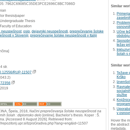
D5: 7962C69085C35DE3FCE2696C8BC7086D
Similar wor
nian
Primerja
or thesis/paper
zasebni
- Undergraduate Thesis
Problem
Faculty of Education
osnovnih
a neuspešnost
,
osip
,
dejavniki neuspešnosti
,
preprečevanje šolske
Učne te
šnosti v Sloveniji
,
preprečevanje šolske neuspešnosti v Italiji
obdobju
Sposobno
težav pr
Inkluziv
nčina]
šolah s 
Similar wor
64 str.
0.12556/RUP-11507
Težave p
Krško
(043.2)
Izvenšol
572356
Ravnatel
.2019
socialni
službe
Knjižnic
progra
Uporaba 
INA, Špela, 2018,
Načini preprečevanja šolske neuspešnosti na
v osnovn
nih šolah : diplomsko delo
[online]. Bachelor’s thesis. Koper : Š.
na. [Accessed 8 August 2026]. Retrieved from:
Hover the m
://repozitorij.upr.si/IzpisGradiva.php?lang=eng&id=11507
the abstract 
metadata.