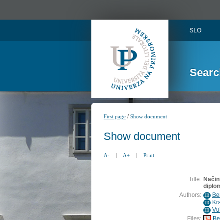
SLO
Searc
/
First page
Show document
Show document
A-
|
A+
|
Print
Title:
Način
diplo
Authors:
Be
ID
Kr
ID
Vu
ID
Files:
Be