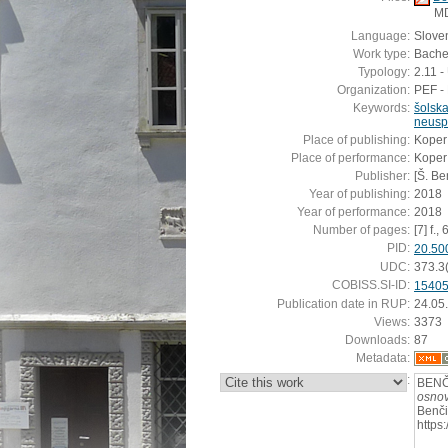
M
Language:
Slove
Work type:
Bachel
Typology:
2.11 
Organization:
PEF - 
Keywords:
šolsk
neuspe
Place of publishing:
Koper
Place of performance:
Koper
Publisher:
[Š. Be
Year of publishing:
2018
Year of performance:
2018
Number of pages:
[7] f., 
PID:
20.50
UDC:
373.3
COBISS.SI-ID:
1540
Publication date in RUP:
24.05
Views:
3373
Downloads:
87
Metadata:
:
BENČ
osnov
Benči
https