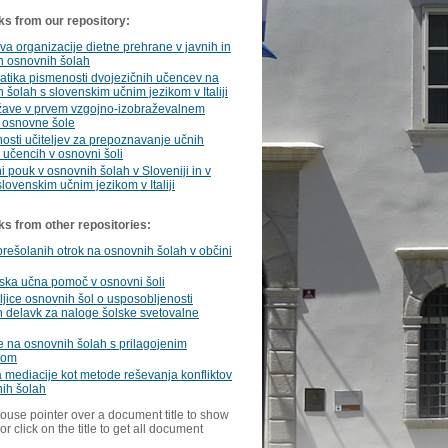
ks from our repository:
va organizacije dietne prehrane v javnih in
h osnovnih šolah
atika pismenosti dvojezičnih učencev na
 šolah s slovenskim učnim jezikom v Italiji
žave v prvem vzgojno-izobraževalnem
 osnovne šole
sti učiteljev za prepoznavanje učnih
i učencih v osnovni šoli
ni pouk v osnovnih šolah v Sloveniji in v
slovenskim učnim jezikom v Italiji
ks from other repositories:
rešolanih otrok na osnovnih šolah v občini
ska učna pomoč v osnovni šoli
jice osnovnih šol o usposobljenosti
h delavk za naloge šolske svetovalne
e na osnovnih šolah s prilagojenim
mom
mediacije kot metode reševanja konfliktov
ih šolah
ouse pointer over a document title to show
or click on the title to get all document