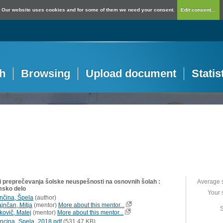
Our website uses cookies and for some of them we need your consent.
Edit consent...
h
Browsing
Upload document
Statis
i preprečevanja šolske neuspešnosti na osnovnih šolah :
Average 
msko delo
Your 
nčina, Špela
(
author
)
ajnčan, Mitja
(
mentor
)
More about this mentor...
S
kovič, Matej
(
mentor
)
More about this mentor...
ncina_Spela_2018.pdf
(531,47 KB)