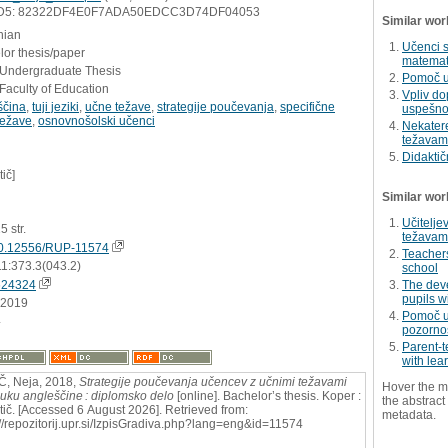
D5: 82322DF4E0F7ADA50EDCC3D74DF04053
Similar wor
nian
Učenci s
or thesis/paper
matemat
- Undergraduate Thesis
Pomoč u
Faculty of Education
Vpliv do
ščina
,
tuji jeziki
,
učne težave
,
strategije poučevanja
,
specifične
uspešno
težave
,
osnovnošolski učenci
Nekater
težavam
Didaktič
tič]
Similar wor
Učitelje
25 str.
težavami
0.12556/RUP-11574
Teachers
11:373.3(043.2)
school
624324
The deve
pupils wi
.2019
Pomoč u
4
pozornos
Parent-t
with lea
Č, Neja, 2018,
Strategije poučevanja učencev z učnimi težavami
Hover the m
ouku angleščine : diplomsko delo
[online]. Bachelor’s thesis. Koper :
the abstract 
etič. [Accessed 6 August 2026]. Retrieved from:
metadata.
://repozitorij.upr.si/IzpisGradiva.php?lang=eng&id=11574