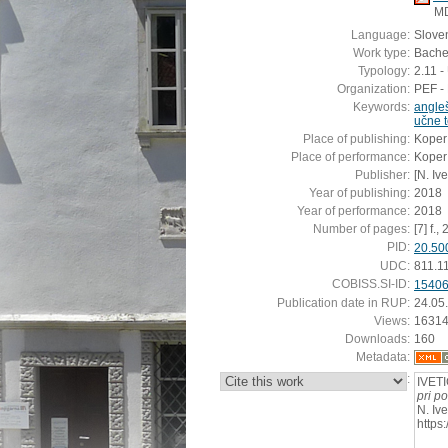
M
Language:
Slove
Work type:
Bachel
Typology:
2.11 
Organization:
PEF - 
Keywords:
angle
učne 
Place of publishing:
Koper
Place of performance:
Koper
Publisher:
[N. Ive
Year of publishing:
2018
Year of performance:
2018
Number of pages:
[7] f., 
PID:
20.50
UDC:
811.1
COBISS.SI-ID:
1540
Publication date in RUP:
24.05
Views:
1631
Downloads:
160
Metadata:
:
IVETI
pri p
N. Iv
https