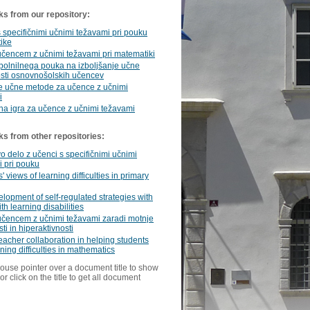
ks from our repository:
 specifičnimi učnimi težavami pri pouku
ike
čencem z učnimi težavami pri matematiki
polnilnega pouka na izboljšanje učne
sti osnovnošolskih učencev
e učne metode za učence z učnimi
i
na igra za učence z učnimi težavami
ks from other repositories:
vo delo z učenci s specifičnimi učnimi
 pri pouku
' views of learning difficulties in primary
lopment of self-regulated strategies with
th learning disabilities
čencem z učnimi težavami zaradi motnje
ti in hiperaktivnosti
eacher collaboration in helping students
rning difficulties in mathematics
ouse pointer over a document title to show
or click on the title to get all document