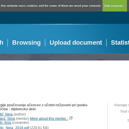
Our website uses cookies and for some of them we need your consent.
Edit consent...
h
Browsing
Upload document
Statis
egije poučevanja učencev z učnimi težavami pri pouku
Average 
ščine : diplomsko delo
Your 
tič, Neja
(
author
)
tož, Silva
(
mentor
)
More about this mentor...
S
ih, Anja
(
comentor
)
etic_Neja_2018.pdf
(228,61 KB)