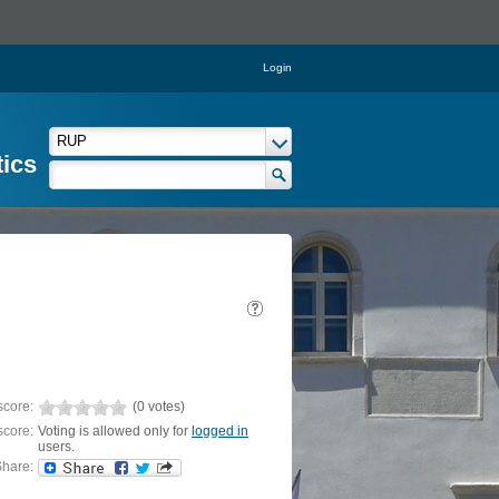
Login
tics
score:
(0 votes)
score:
Voting is allowed only for
logged in
users.
hare: