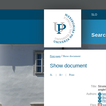
SLO
Searc
/
First page
Show document
Show document
A-
|
A+
|
Print
Title:
Strat
angle
Authors:
Ive
ID
Bra
ID
Pir
ID
Files:
Iv