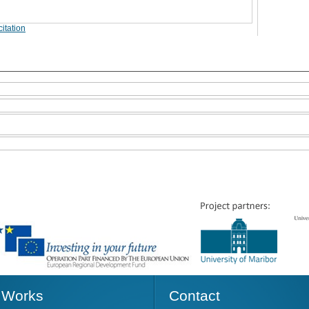
itation
Works
Contact