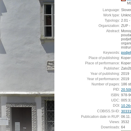
M
Language:
Slove
Work type:
Unkn
Typology:
2.01 -
Organization:
ZUP - 
Abstract:
Monog
pouda
podje
organ
instru
Keywords:
podjet
Place of publishing:
Koper
Place of performance:
Koper
Publisher:
Založ
Year of publishing:
2019
Year of performance:
2019
Number of pages:
186 st
PID:
20.50
ISBN:
978-9
UDC:
005:3
DOI:
10.26
COBISS.SI-ID:
3033
Publication date in RUP:
06.11
Views:
3532
Downloads:
64