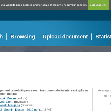
Our website uses cookies and for some of them we need your consent.
Edit consent...
h
Browsing
Upload document
Statis
ement temeljnih procesov : instrumentalni in interesni vpliv na
Average 
nost podjetij
Your 
šnik, Dušan
(
author
)
vec, Cene
(
reviewer
)
S
košek, Marijana
(
reviewer
)
Z_Gosnik_Dusan_i2019.pdf
(1,48 MB)