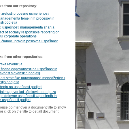
ks from our repository:
 zrelosti procesne usmerjenosti
anagementa temeljnih procesov in
ti podjetja
ki uspešnosti managementa znanja
ct of socially responsible reporting on
ul corporate operations
 članov uprav in poslovna uspešnost
ks from other repositories:
ska revolucija
užbene odgovornosti na uspešnost in
vnost slovenskih podjetij
ost strateške naravnanosti menedžerjev z
tjo podjetja
denja na uspešnost podjetji
tni razgovor kot učinkovito orodje za
je delovne uspešnosti zaposlenih in
 uspešnosti podjetij
ouse pointer over a document title to show
or click on the title to get all document