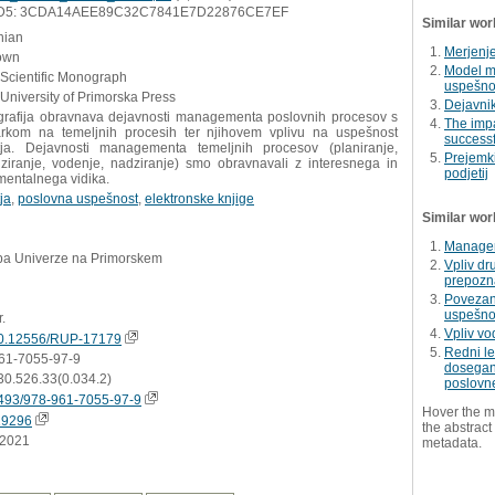
D5: 3CDA14AEE89C32C7841E7D22876CE7EF
Similar wor
nian
Merjenje
own
Model m
 Scientific Monograph
uspešnos
University of Primorska Press
Dejavni
rafija obravnava dejavnosti managementa poslovnih procesov s
The impa
rkom na temeljnih procesih ter njihovem vplivu na uspešnost
successf
tja. Dejavnosti managementa temeljnih procesov (planiranje,
Prejemki
iziranje, vodenje, nadziranje) smo obravnavali z interesnega in
podjetij
mentalnega vidika.
ja
,
poslovna uspešnost
,
elektronske knjige
Similar wor
Manager
ba Univerze na Primorskem
Vpliv dr
prepozna
Povezan
uspešnos
r.
Vpliv vo
0.12556/RUP-17179
Redni le
61-7055-97-9
dosegan
30.526.33(0.034.2)
poslovne
493/978-961-7055-97-9
Hover the m
19296
the abstract 
.2021
metadata.