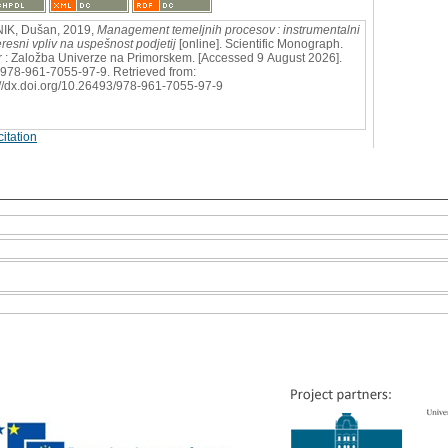
IK, Dušan, 2019,
Management temeljnih procesov : instrumentalni
teresni vpliv na uspešnost podjetij
[online]. Scientific Monograph.
 : Založba Univerze na Primorskem. [Accessed 9 August 2026].
978-961-7055-97-9. Retrieved from:
://dx.doi.org/10.26493/978-961-7055-97-9
itation