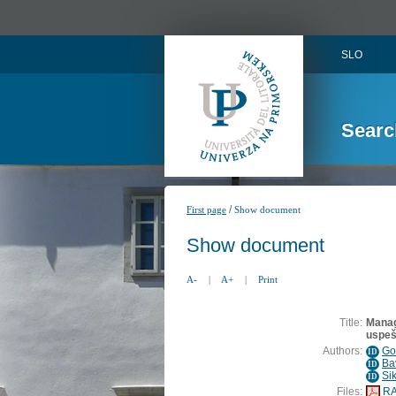
SLO
Searc
/
First page
Show document
Show document
A-
|
A+
|
Print
Title:
Manag
uspeš
Authors:
Go
ID
Ba
ID
Si
ID
Files:
RA