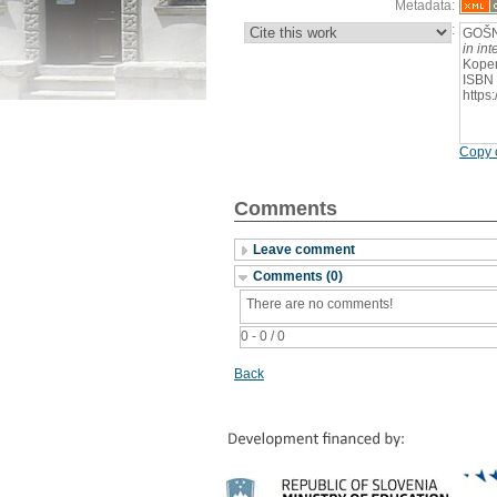
Metadata:
:
GOŠN
in in
Koper
ISBN 
https
Copy c
Comments
Leave comment
Comments (0)
There are no comments!
0 - 0 / 0
Back