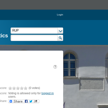
Login
tics
score:
(0 votes)
score:
Voting is allowed only for
logged in
users.
hare: