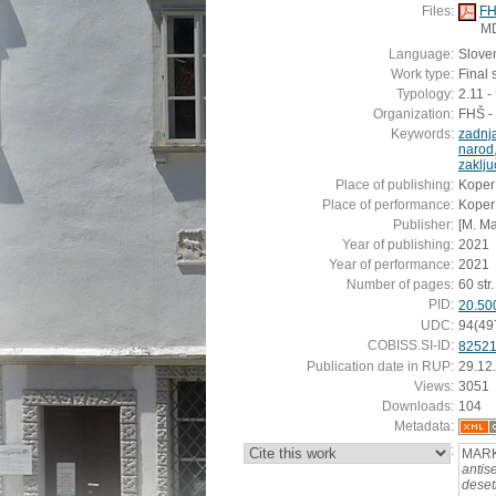
Files:
FH
M
Language:
Slove
Work type:
Final
Typology:
2.11 
Organization:
FHŠ - 
Keywords:
zadnja
narod
zaklju
Place of publishing:
Koper
Place of performance:
Koper
Publisher:
[M. Ma
Year of publishing:
2021
Year of performance:
2021
Number of pages:
60 str.
PID:
20.50
UDC:
94(49
COBISS.SI-ID:
8252
Publication date in RUP:
29.12
Views:
3051
Downloads:
104
Metadata:
:
MARKI
antis
deset