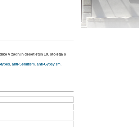
e v zadnjih desetletjih 19. stoletja s
otypes
,
anti-Semitism
,
anti-Gypsyism
,