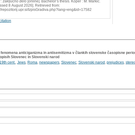
 : zaključno delo
[online]. Bachelor’s thesis. Koper : M. Markič.
ssed 8 August 2026]. Retrieved from:
://repozitorij.upr.si/IzpisGradiva.php?lang=eng&id=17582
itation
i fenomena anticiganizma in antisemitizma v člankih slovenske časopisne periodik
pisih Slovenec in Slovenski narod
19th cent.
,
Jews
,
Roma
,
newspapers
,
Slovenec
,
Slovenski narod
,
prejudices
,
stere