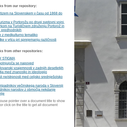
ks from our repository:
itizem na Slovenskem v času od 1868 do
urizma v Portorožu po drugi svetovni vojni,
kom na Turističnem združenju Portorož in
h predhodnikih
e z medkulturno tematiko
tke v vrtcu pri sprejemanju različnosti
ks from other repositories:
Y STIGMA
olnjujoča se napoved
slovanski vzajemnosti v zadnjih desetletjih
etja med znanostjo in ideologijo
li ne/strpnosti med celjsko srednješolsko
ipadnikov večinskega naroda v Sloveniji
adnikov narodov z območja nekdanje
ije
ouse pointer over a document title to show
or click on the title to get all document