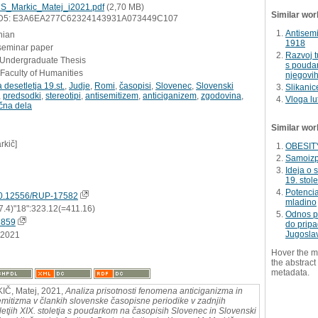
S_Markic_Matej_i2021.pdf
(2,70 MB)
Similar wor
D5: E3A6EA277C62324143931A073449C107
Antisem
nian
1918
 seminar paper
Razvoj t
- Undergraduate Thesis
s poudar
Faculty of Humanities
njegovi
 desetletja 19.st.
,
Judje
,
Romi
,
časopisi
,
Slovenec
,
Slovenski
Slikanic
,
predsodki
,
stereotipi
,
antisemitizem
,
anticiganizem
,
zgodovina
,
Vloga lu
čna dela
Similar wor
rkič]
OBESIT
Samoizp
Ideja o 
19. stol
Potencia
0.12556/RUP-17582
mladino
7.4)"18":323.12(=411.16)
Odnos pr
1859
do prip
Jugoslav
.2021
Hover the m
the abstract 
metadata.
Č, Matej, 2021,
Analiza prisotnosti fenomena anticiganizma in
emitizma v člankih slovenske časopisne periodike v zadnjih
letjih XIX. stoletja s poudarkom na časopisih Slovenec in Slovenski