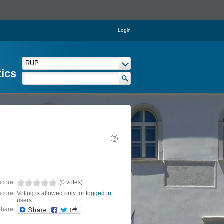
Login
tics
score:
(0 votes)
score:
Voting is allowed only for
logged in
users.
hare: