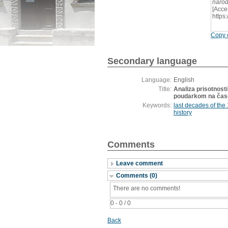
narod
[Acce
https
Copy c
Secondary language
Language:
English
Title:
Analiza prisotnost
poudarkom na časo
Keywords:
last decades of the 
history
Comments
Leave comment
Comments (0)
There are no comments!
0 - 0 / 0
Back