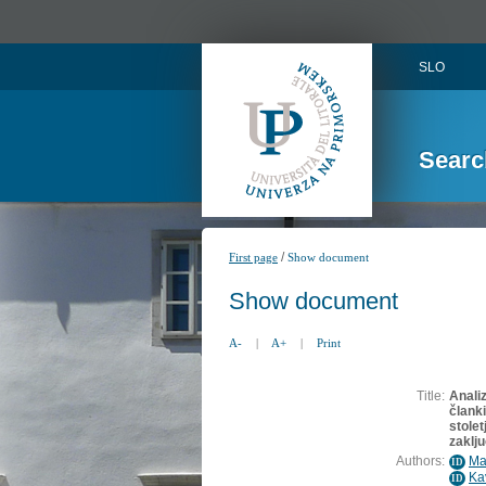
SLO
Searc
/
First page
Show document
Show document
A-
|
A+
|
Print
Title:
Anali
članki
stole
zaklj
Authors:
Ma
ID
Ka
ID