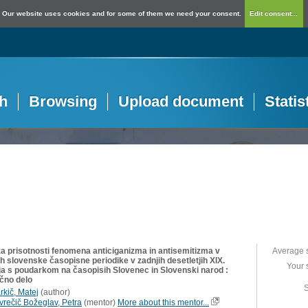
Our website uses cookies and for some of them we need your consent.
Edit consent...
h
Browsing
Upload document
Statis
za prisotnosti fenomena anticiganizma in antisemitizma v
Average 
h slovenske časopisne periodike v zadnjih desetletjih XIX.
Your 
tja s poudarkom na časopisih Slovenec in Slovenski narod :
učno delo
S
rkič, Matej
(
author
)
vrečič Božeglav, Petra
(
mentor
)
More about this mentor...