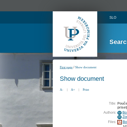
SLO
Searc
/
First page
Show document
Show document
A-
|
A+
|
Print
Title:
Poučev
prise
Authors:
Bo
ID
Zo
ID
Files:
Bo
M