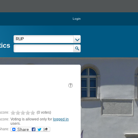
Login
tics
score:
(0 votes)
score:
Voting is allowed only for
logged in
users.
hare: