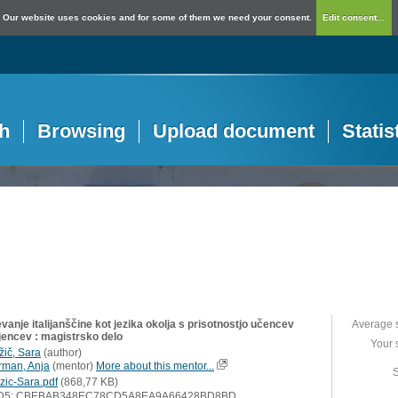
Our website uses cookies and for some of them we need your consent.
Edit consent...
h
Browsing
Upload document
Statis
anje italijanščine kot jezika okolja s prisotnostjo učencev
Average 
ljencev : magistrsko delo
Your 
žič, Sara
(
author
)
rman, Anja
(
mentor
)
More about this mentor...
S
zic-Sara.pdf
(868,77 KB)
D5: CBEBAB348EC78CD5A8EA9A66428BD8BD