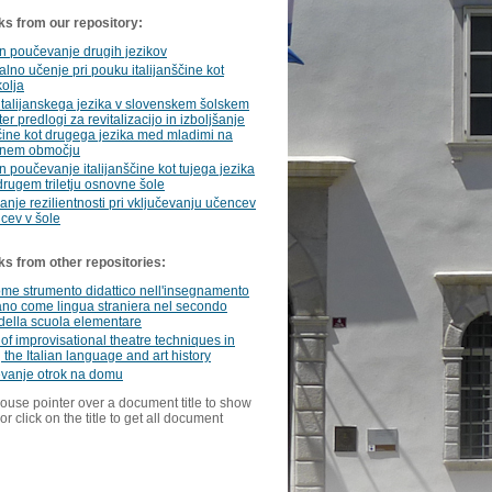
ks from our repository:
n poučevanje drugih jezikov
lno učenje pri pouku italijanščine kot
kolja
italijanskega jezika v slovenskem šolskem
er predlogi za revitalizacijo in izboljšanje
ščine kot drugega jezika med mladimi na
čnem območju
n poučevanje italijanščine kot tujega jezika
 drugem triletju osnovne šole
nje rezilientnosti pri vključevanju učencev
ncev v šole
ks from other repositories:
me strumento didattico nell'insegnamento
liano come lingua straniera nel secondo
 della scuola elementare
of improvisational theatre techniques in
 the Italian language and art history
evanje otrok na domu
ouse pointer over a document title to show
or click on the title to get all document