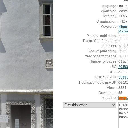
Language:
Italian
Work type:
Master
Typology:
2.09 -
Organization:
FHŠ - 
Keywords:
alluni 
scolas
Place of publishing:
Koper
Place of performance:
Koper
Publisher:
S. Bož
Year of publishing:
2023
Year of performance:
2023
Number of pages:
63 str.
PID:
20.50
UDC:
811.13
COBISS.SI-ID:
1593
Publication date in RUP:
06.10
Views:
3884
Downloads:
55
Metadata:
:
BOŽIČ
priso
thesi
https