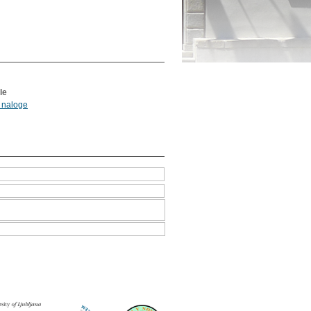
le
 naloge