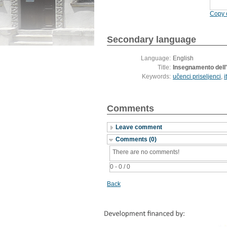
Copy c
Secondary language
Language:
English
Title:
Insegnamento dell'i
Keywords:
učenci priseljenci
,
i
Comments
Leave comment
Comments (0)
There are no comments!
0 - 0 / 0
Back