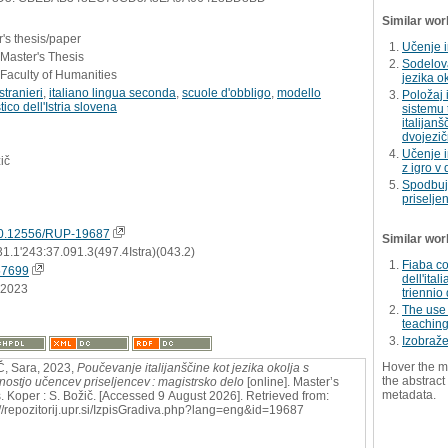
Similar wor
's thesis/paper
Učenje i
 Master's Thesis
Sodelova
Faculty of Humanities
jezika o
stranieri
,
italiano lingua seconda
,
scuole d'obbligo
,
modello
Položaj 
tico dell'Istria slovena
sistemu t
italijan
dvojezi
Učenje i
ič
z igro v
Spodbuja
priselje
0.12556/RUP-19687
Similar wor
1.1'243:37.091.3(497.4Istra)(043.2)
Fiaba co
57699
dell'ita
.2023
triennio
The use 
teaching
Izobraž
Hover the m
, Sara, 2023,
Poučevanje italijanščine kot jezika okolja s
the abstract 
tnostjo učencev priseljencev : magistrsko delo
[online]. Master’s
metadata.
s. Koper : S. Božič. [Accessed 9 August 2026]. Retrieved from:
://repozitorij.upr.si/IzpisGradiva.php?lang=eng&id=19687