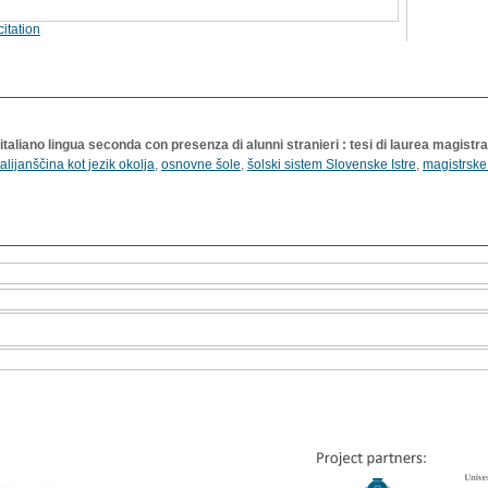
itation
taliano lingua seconda con presenza di alunni stranieri : tesi di laurea magistra
talijanščina kot jezik okolja
,
osnovne šole
,
šolski sistem Slovenske Istre
,
magistrske