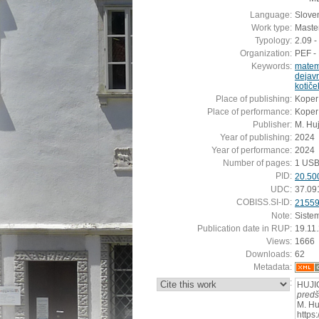
Language:
Slove
Work type:
Master
Typology:
2.09 -
Organization:
PEF - 
Keywords:
matem
dejavn
kotiče
Place of publishing:
Koper
Place of performance:
Koper
Publisher:
M. Huj
Year of publishing:
2024
Year of performance:
2024
Number of pages:
1 USB
PID:
20.50
UDC:
37.09
COBISS.SI-ID:
2155
Note:
Siste
Publication date in RUP:
19.11
Views:
1666
Downloads:
62
Metadata:
:
HUJIĆ
predš
M. Hu
https