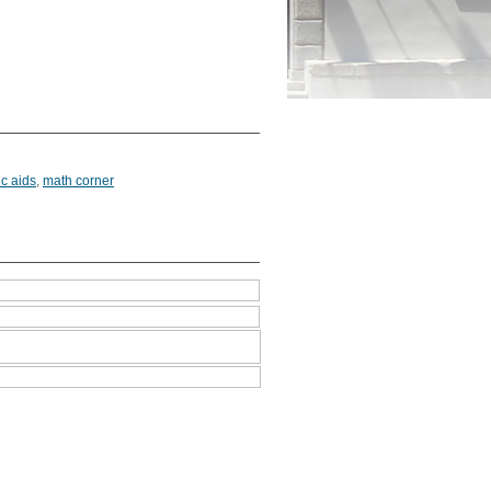
ic aids
,
math corner