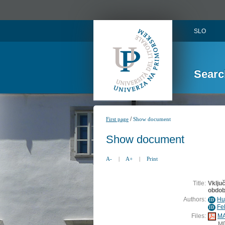
SLO
Searc
/
First page
Show document
Show document
A-
|
A+
|
Print
Title:
Vklju
obdob
Authors:
Hu
ID
Fe
ID
Files:
MA
M