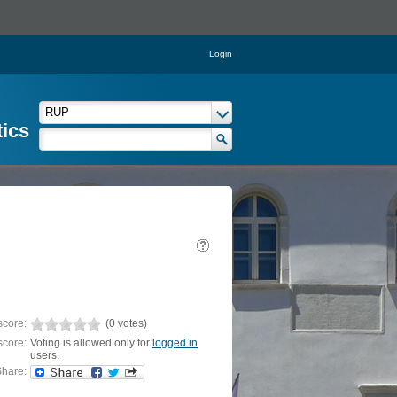
Login
tics
score:
(0 votes)
score:
Voting is allowed only for
logged in
users.
hare: