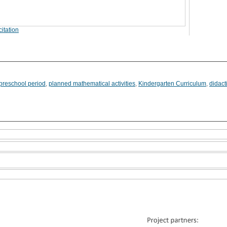
itation
preschool period
,
planned mathematical activities
,
Kindergarten Curriculum
,
didact