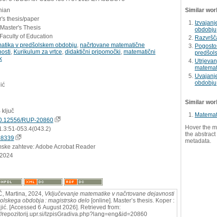
nian
Similar wor
's thesis/paper
Izvajanj
 Master's Thesis
obdobju
Faculty of Education
Razvršča
atika v predšolskem obdobju
,
načrtovane matematične
Pogostos
osti
,
Kurikulum za vrtce
,
didaktični pripomočki
,
matematični
predšol
k
Utrjevan
matemati
Uvajanje
obdobju
ić
Similar wor
 ključ
Matemat
0.12556/RUP-20860
Hover the m
1.3:51-053.4(043.2)
the abstract 
98339
metadata.
mske zahteve: Adobe Acrobat Reader
.2024
, Martina, 2024,
Vključevanje matematike v načrtovane dejavnosti
olskega obdobja : magistrsko delo
[online]. Master’s thesis. Koper :
jić. [Accessed 6 August 2026]. Retrieved from:
://repozitorij.upr.si/IzpisGradiva.php?lang=eng&id=20860