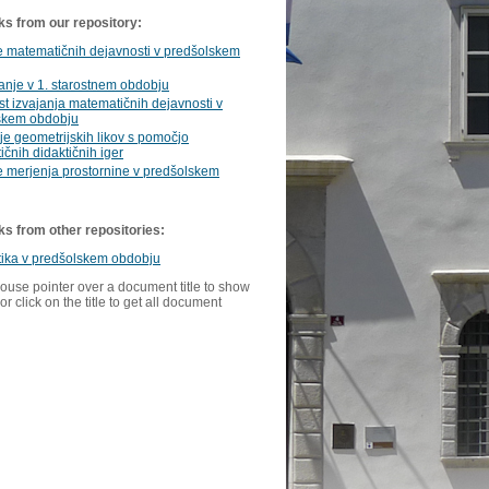
ks from our repository:
e matematičnih dejavnosti v predšolskem
nje v 1. starostnem obdobju
t izvajanja matematičnih dejavnosti v
skem obdobju
je geometrijskih likov s pomočjo
čnih didaktičnih iger
 merjenja prostornine v predšolskem
ks from other repositories:
ika v predšolskem obdobju
ouse pointer over a document title to show
or click on the title to get all document