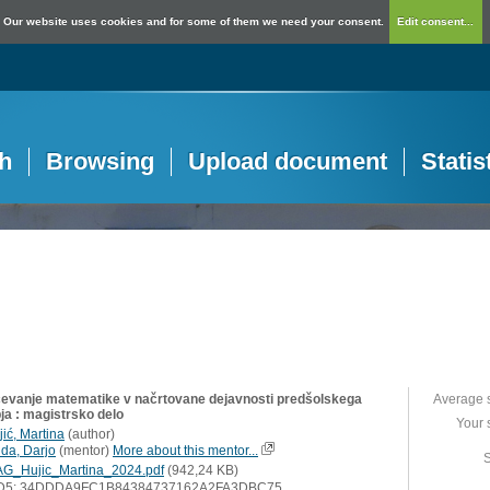
Our website uses cookies and for some of them we need your consent.
Edit consent...
h
Browsing
Upload document
Statis
čevanje matematike v načrtovane dejavnosti predšolskega
Average 
ja : magistrsko delo
Your 
jić, Martina
(
author
)
lda, Darjo
(
mentor
)
More about this mentor...
S
G_Hujic_Martina_2024.pdf
(942,24 KB)
D5: 34DDDA9FC1B84384737162A2FA3DBC75