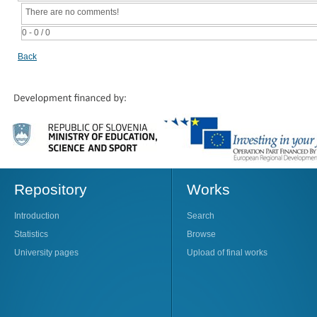
There are no comments!
0 - 0 / 0
Back
Repository
Works
Introduction
Search
Statistics
Browse
University pages
Upload of final works