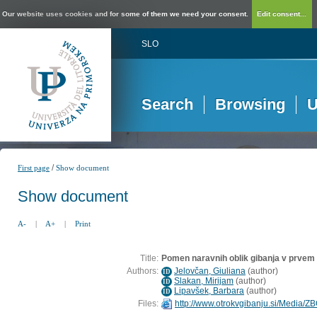
Our website uses cookies and for some of them we need your consent.
Edit consent...
SLO
Search
Browsing
U
/
First page
Show document
Show document
A-
|
A+
|
Print
Title:
Pomen naravnih oblik gibanja v prvem
Authors:
Jelovčan, Giuliana
(
author
)
ID
Slakan, Mirijam
(
author
)
ID
Lipavšek, Barbara
(
author
)
ID
Files:
http://www.otrokvgibanju.si/Medi