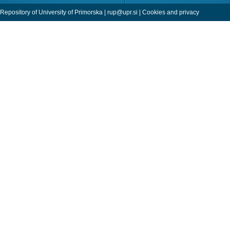
Repository of University of Primorska |
rup@upr.si
|
Cookies and privacy