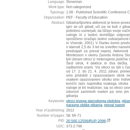
Language:
Slovenian
Work type:
Not categorized
Typology:
1.08 - Published Scientific Conference C
Organization:
PEF - Faculty of Education
Abstract:
Gibalna/športna aktivnost je tesno povez
igro se uči gibati, uči pa se tudi z gib
potrebno usmerjati, da iščejo svoje nači
naloge in z lastno domišljijo odgova
sproščeno izražajo lastno ustvarjalnost
in Visinski, 2001). V članku bomo predsta
v starosti 2,5 do 3 let na izvedbo narav
predvajah za preval naprej. Aktivnosti 
Montessori v okviru Zavoda Antona Sl
bili izbrani otroci iz heterogene jaslične 
Šest otrok, 4 deklice in dva dečka
vadbenimi urami. Vsi otroci so bili v ča
od 17. 2. do 21. 4. 2011 zdravi, primer
smo pridobili z opazovanjem otrok m
vsakem opazovanem otroku smo individu
končni opis napredka vsakega otroka s
naloge je bil realiziran, saj so otroci us
izborom zanimivih vsebin pa smo jim 
gibanja
Keywords:
otroci prvega starostnega obdobja
,
giba
naravne oblike gibanja
,
preval naprej
Year of publishing:
2012
Number of pages:
Str. 66-71
PID:
20.500.12556/RUP-2096
UDC:
373.2:796