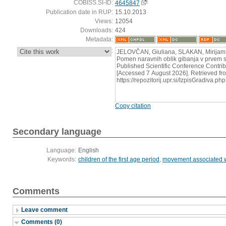
COBISS.SI-ID:
4645847
Publication date in RUP:
15.10.2013
Views:
12054
Downloads:
424
Metadata:
:
JELOVČAN, Giuliana, SLAKAN, Mirijam
Pomen naravnih oblik gibanja v prvem st
Published Scientific Conference Contrib
[Accessed 7 August 2026]. Retrieved fr
https://repozitorij.upr.si/IzpisGradiva
Copy citation
Secondary language
Language:
English
Keywords:
children of the first age period
,
movement associated w
Comments
Leave comment
Comments (0)