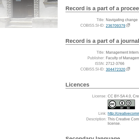
Record is a part of a proce
Title:
Navigating change
COBISS.SI-ID:
236709379
Record is a part of a journa
Title:
Management Intern
Publisher:
Faculty of Manage
ISSN:
2712-3766
COBISS.SI-ID:
304472320
Licences
License:
CC BY-SA 4.0, Crea
Link:
http://creativecom
Description:
This Creative Commo
license.
Secondary language