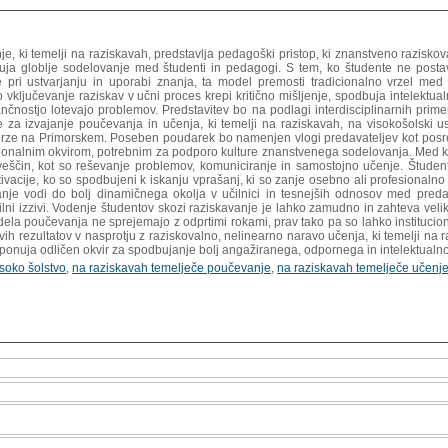
e, ki temelji na raziskavah, predstavlja pedagoški pristop, ki znanstveno razisko
a globlje sodelovanje med študenti in pedagogi. S tem, ko študente ne postav
 pri ustvarjanju in uporabi znanja, ta model premosti tradicionalno vrzel me
 vključevanje raziskav v učni proces krepi kritično mišljenje, spodbuja intelekt
ančnostjo lotevajo problemov. Predstavitev bo na podlagi interdisciplinarnih prim
je za izvajanje poučevanja in učenja, ki temelji na raziskavah, na visokošolski us
e na Primorskem. Poseben poudarek bo namenjen vlogi predavateljev kot posred
ucionalnim okvirom, potrebnim za podporo kulture znanstvenega sodelovanja. Med k
ščin, kot so reševanje problemov, komuniciranje in samostojno učenje. Štude
ivacije, ko so spodbujeni k iskanju vprašanj, ki so zanje osebno ali profesional
nje vodi do bolj dinamičnega okolja v učilnici in tesnejših odnosov med predava
ilni izzivi. Vodenje študentov skozi raziskavanje je lahko zamudno in zahteva veliko
ela poučevanja ne sprejemajo z odprtimi rokami, prav tako pa so lahko instituciona
ivih rezultatov v nasprotju z raziskovalno, nelinearno naravo učenja, ki temelji na 
 ponuja odličen okvir za spodbujanje bolj angažiranega, odpornega in intelektual
isoko šolstvo
,
na raziskavah temelječe poučevanje
,
na raziskavah temelječe učenj