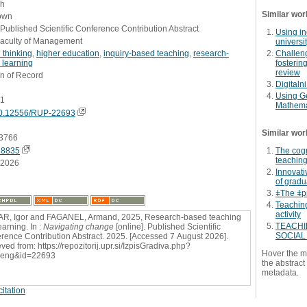
sh
Similar wor
own
 Published Scientific Conference Contribution Abstract
Using in
Faculty of Management
universit
l thinking
,
higher education
,
inquiry-based teaching
,
research-
Challeng
 learning
fostering
review
on of Record
Digitaln
Using Ge
61
Mathemat
0.12556/RUP-22693
Similar wor
3766
28835
The cogn
teaching
.2026
Innovati
of gradu
ǂThe ǂpr
Teaching
activity
R, Igor and FAGANEL, Armand, 2025, Research-based teaching
TEACHI
earning. In :
Navigating change
[online]. Published Scientific
SOCIAL
rence Contribution Abstract. 2025. [Accessed 7 August 2026].
ved from: https://repozitorij.upr.si/IzpisGradiva.php?
Hover the m
=eng&id=22693
the abstract 
metadata.
itation