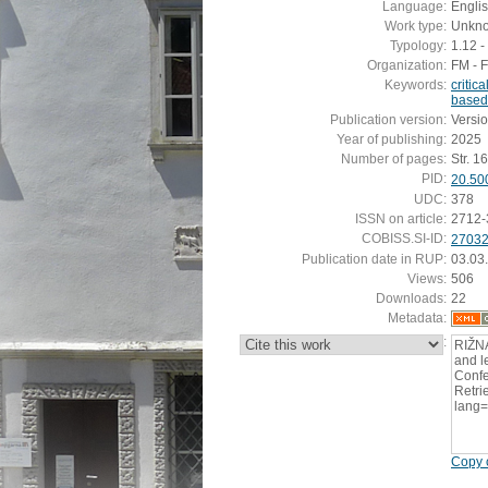
Language:
Engli
Work type:
Unkn
Typology:
1.12 -
Organization:
FM - 
Keywords:
critica
based
Publication version:
Versi
Year of publishing:
2025
Number of pages:
Str. 1
PID:
20.50
UDC:
378
ISSN on article:
2712-
COBISS.SI-ID:
2703
Publication date in RUP:
03.03
Views:
506
Downloads:
22
Metadata:
:
RIŽNA
and l
Confe
Retrie
lang
Copy c