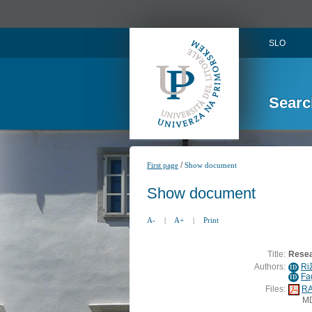
SLO
Searc
/
First page
Show document
Show document
A-
|
A+
|
Print
Title:
Resea
Authors:
Riž
ID
Fa
ID
Files:
RA
M