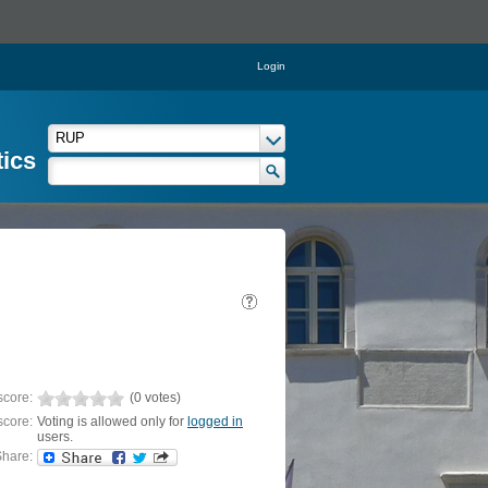
Login
tics
score:
(0 votes)
score:
Voting is allowed only for
logged in
users.
hare: