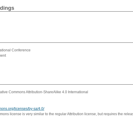
edings
l
ational Conference
ment
tive Commons Attribution-ShareAlike 4.0 International
mons.org/licenses/by-sa/4.0/
ns license is very similar to the regular Attribution license, but requires the relea