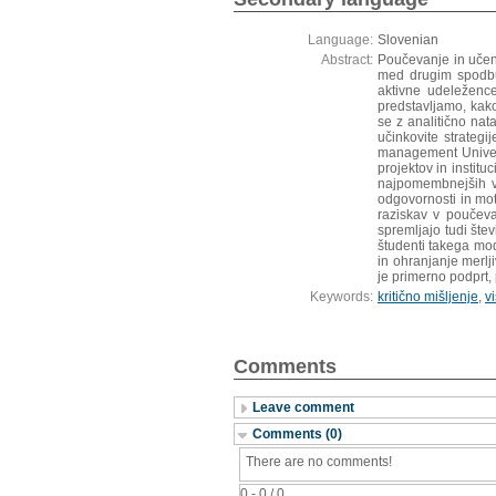
Language:
Slovenian
Abstract:
Poučevanje in učenj
med drugim spodbuj
aktivne udeležence
predstavljamo, kako
se z analitično nat
učinkovite strategi
management Univerz
projektov in instit
najpomembnejših ve
odgovornosti in mot
raziskav v poučeva
spremljajo tudi štev
študenti takega mod
in ohranjanje merlj
je primerno podprt,
Keywords:
kritično mišljenje
,
v
Comments
Leave comment
Comments (0)
There are no comments!
0 - 0 / 0