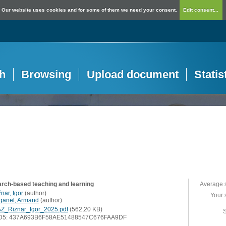
Our website uses cookies and for some of them we need your consent.
Edit consent...
h
Browsing
Upload document
Statis
rch-based teaching and learning
Average 
nar, Igor
(
author
)
Your 
ganel, Armand
(
author
)
Z_Riznar_Igor_2025.pdf
(562,20 KB)
S
D5: 437A693B6F58AE51488547C676FAA9DF