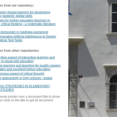
ks from our repository:
quiry-based learning for developing
y students’ digital skills
es for higher education teachers in
 critical thinking - a systematic literature
i domorodci in medijska pismenost
nerative Artificial Intelligence to Design
ical Text Tasks
ks from other repositories:
itive aspect of interactive learning and
 in visual arts education
ve learning and teaching for quality careers
ates and excellent higher education
ocess aspect of critical thought
 radioactivity in high schools - tested
NG STRATEGIES IN ELEMENTARY
 STUDIES
ouse pointer over a document title to show
or click on the title to get all document