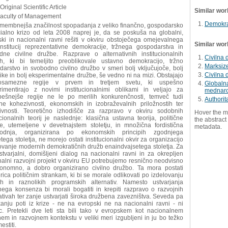
Original Scientific Article
Similar wor
Faculty of Management
Demokrac
membnejša značilnost spopadanja z veliko finančno, gospodarsko
cialno krizo od leta 2008 naprej je, da se poskuša na globalni,
ski in nacionalni ravni rešiti v okviru obstoječega omejevalnega
Similar wor
institucij reprezentativne demokracije, tržnega gospodarstva in
dne civilne družbe. Razprave o alternativnih institucionalnih
Civilna 
ah, ki bi temeljito preoblikovale ustavno demokracijo, tržno
Marksize
arstvo in svobodno civilno družbo v smeri bolj vključujoče, bolj
Civilna 
ike in bolj eksperimentalne družbe, še vedno ni na mizi. Obstajajo
osamezne regije v prvem in tretjem svetu, ki uspešno
Globalna
rimentirajo z novimi institucionalnimi oblikami in veljajo za
mednaro
pešnejše regije ne le po merilih konkurenčnosti, temveč tudi
Authorit
lne kohezivnosti, ekonomskih in izobraževalnih priložnostih ter
tivnosti. Teoretično izhodišče za razpravo v okviru sodobnih
Hover the m
ucionalnih teorij je naslednje: klasična ustavna teorija, politične
the abstract 
ke, utemeljene v devetnajstem stoletju, in množična fordistična
metadata.
vodnja, organizirana po ekonomskih principih zgodnjega
tega stoletja, ne morejo ostati institucionalni okvir za organizacijo
ovanje modernih demokratičnih družb enaindvajsetega stoletja. Za
stvarjalni, domišljeni dialog na nacionalni ravni in za okrepljen
alni razvojni projekt v okviru EU potrebujemo resnično neodvisno
tonomno, a dobro organizirano civilno družbo. Ta mora postati
rica političnim strankam, ki bi se morale odlikovati po izdelovanju
ih in raznolikih programskih alternativ. Namesto ustvarjanja
nega konsenza bi morali bogatiti in krepiti razpravo o razvojnih
ativah ter zanje ustvarjati široka družbena zavezništva. Seveda pa
kanju poti iz krize - ne na evropski ne na nacionalni ravni - ni
jic. Pretekli dve leti sta bili tako v evropskem kot nacionalnem
em in razvojnem kontekstu v veliki meri izgubljeni in ju bo težko
stiti.