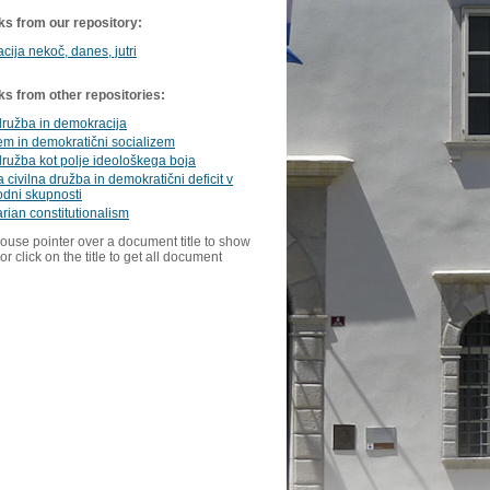
ks from our repository:
ija nekoč, danes, jutri
ks from other repositories:
družba in demokracija
m in demokratični socializem
družba kot polje ideološkega boja
 civilna družba in demokratični deficit v
dni skupnosti
arian constitutionalism
ouse pointer over a document title to show
or click on the title to get all document