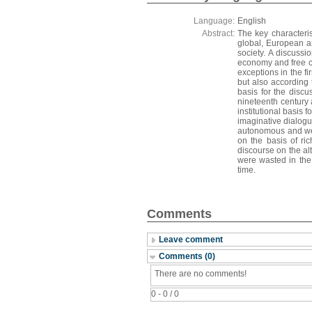
Language:
English
Abstract:
The key characteris
global, European an
society. A discussi
economy and free ci
exceptions in the f
but also according 
basis for the discus
nineteenth century 
institutional basis 
imaginative dialogu
autonomous and well
on the basis of ri
discourse on the al
were wasted in the 
time.
Comments
Leave comment
Comments (0)
There are no comments!
0 - 0 / 0