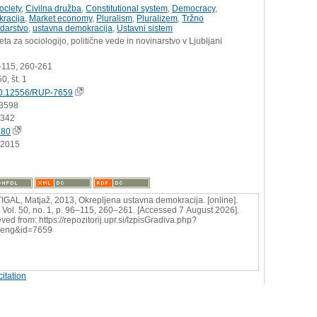
society
,
Civilna družba
,
Constitutional system
,
Democracy
,
racija
,
Market economy
,
Pluralism
,
Pluralizem
,
Tržno
darstvo
,
ustavna demokracija
,
Ustavni sistem
eta za sociologijo, politične vede in novinarstvo v Ljubljani
6-115, 260-261
0, št. 1
0.12556/RUP-7659
3598
:342
280
.2015
GAL, Matjaž, 2013, Okrepljena ustavna demokracija. [online].
 Vol. 50, no. 1, p. 96–115, 260–261. [Accessed 7 August 2026].
ved from: https://repozitorij.upr.si/IzpisGradiva.php?
=eng&id=7659
itation