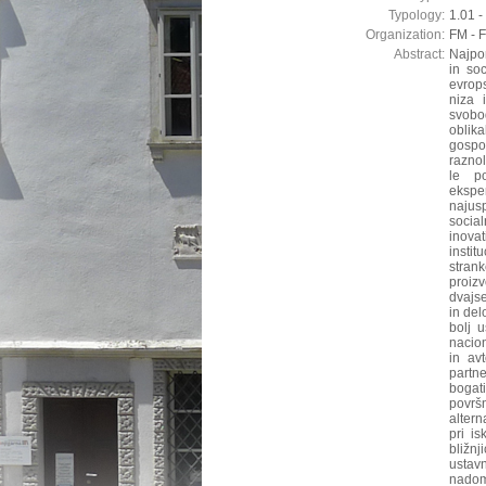
Typology:
1.01 - 
Organization:
FM - 
Abstract:
Najpo
in so
evrop
niza 
svobo
oblik
gospod
raznol
le p
ekspe
najus
socia
inova
instit
stran
proiz
dvajse
in del
bolj u
nacion
in av
partne
bogat
površ
altern
pri is
bližn
ustavn
nadome