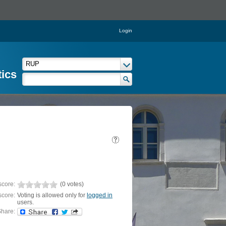
Login
tics
score:
(0 votes)
score:
Voting is allowed only for
logged in
users.
hare: