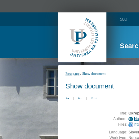
SLO
Searc
/
First page
Show document
Show document
A-
|
A+
|
Print
Title:
Okrep
Authors:
Na
ID
Files:
ht
Language:
Slove
Work type:
Not c