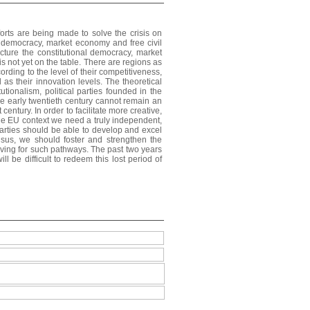
fforts are being made to solve the crisis on
ive democracy, market economy and free civil
ructure the constitutional democracy, market
s not yet on the table. There are regions as
rding to the level of their competitiveness,
as their innovation levels. The theoretical
tutionalism, political parties founded in the
e early twentieth century cannot remain an
century. In order to facilitate more creative,
the EU context we need a truly independent,
 parties should be able to develop and excel
nsus, we should foster and strengthen the
iving for such pathways. The past two years
 be difficult to redeem this lost period of