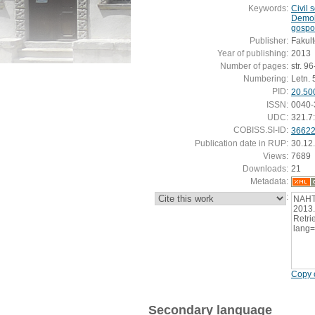
Keywords:
Civil 
Demok
gospo
Publisher:
Fakult
Year of publishing:
2013
Number of pages:
str. 9
Numbering:
Letn. 5
PID:
20.50
ISSN:
0040-
UDC:
321.7
COBISS.SI-ID:
3662
Publication date in RUP:
30.12
Views:
7689
Downloads:
21
Metadata:
:
NAHTI
2013.
Retrie
lang
Copy c
Secondary language