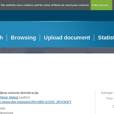
Our website uses cookies and for some of them we need your consent.
Edit consent...
h
Browsing
Upload document
Statis
ljena ustavna demokracija
Average 
htigal, Matjaž
(
author
)
Your 
tp://www.dlib.si/details/URN:NBN:SI:DOC-3RVOIGFY
S
nian
ategorized