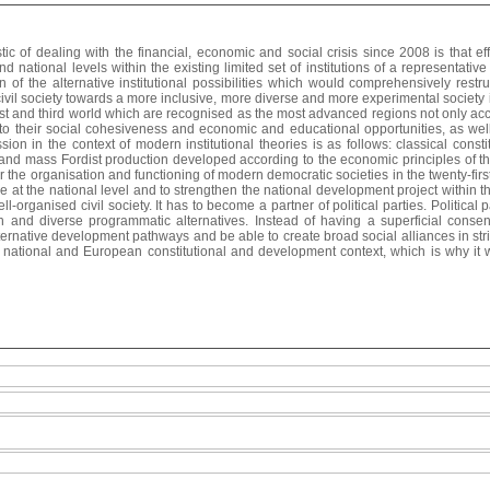
tic of dealing with the financial, economic and social crisis since 2008 is that e
d national levels within the existing limited set of institutions of a representat
on of the alternative institutional possibilities which would comprehensively rest
vil society towards a more inclusive, more diverse and more experimental society i
irst and third world which are recognised as the most advanced regions not only acco
to their social cohesiveness and economic and educational opportunities, as well 
sion in the context of modern institutional theories is as follows: classical consti
and mass Fordist production developed according to the economic principles of th
for the organisation and functioning of modern democratic societies in the twenty-first 
e at the national level and to strengthen the national development project within 
-organised civil society. It has to become a partner of political parties. Political
ch and diverse programmatic alternatives. Instead of having a superficial conse
ternative development pathways and be able to create broad social alliances in str
national and European constitutional and development context, which is why it will