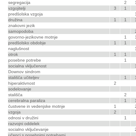
segregacija
2
vzgojitelji
3
1
predšolska vzgoja
družina
1
1
znakovni jezik
samopodoba
govorno-jezikovne motnje
1
predšolsko obdobje
1
1
naglušnost
otrok
1
1
posebne potrebe
1
socialna vključenost
Downov sindrom
stališča učiteljev
1
hiperaktivnost
2
sodelovanje
stališča
2
cerebralna paraliza
1
čustvene in vedenjske motnje
1
vzgoja
2
odnosi v družini
1
razvojni oddelek
socialno vključevanje
učenci s posebnimi potrebami