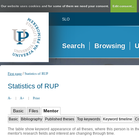
Our website uses cookies and for some of them we need your consent.
Edit consent...
SLO
Search
Browsing
U
/
First page
Statistics of RUP
Statistics of RUP
A-
|
A+
|
Print
Basic
Files
Mentor
Basic
Bibliography
Published theses
Top keywords
Keyword timeline
Co
The table show keyword appearance of all theses, where this person is in the
mentor's research fields and interest are changing through time.