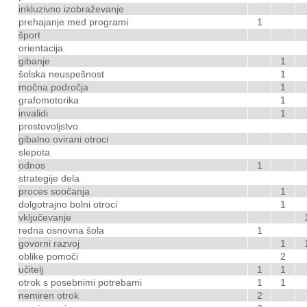
inkluzivno izobraževanje
prehajanje med programi
1
šport
orientacija
gibanje
1
šolska neuspešnost
1
močna področja
1
grafomotorika
1
invalidi
1
prostovoljstvo
gibalno ovirani otroci
slepota
odnos
1
strategije dela
proces soočanja
1
dolgotrajno bolni otroci
1
vključevanje
redna osnovna šola
1
govorni razvoj
1
oblike pomoči
2
učitelj
1
1
otrok s posebnimi potrebami
1
1
nemiren otrok
2