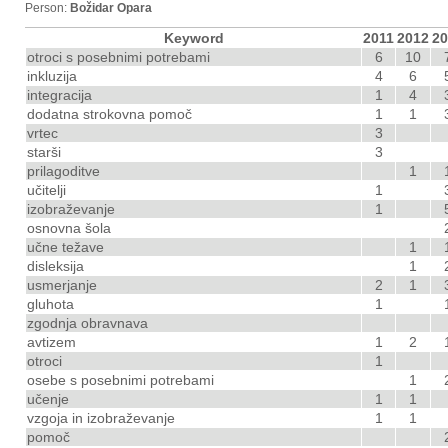
Person:
Božidar Opara
Keyword
2011
2012
20
otroci s posebnimi potrebami
6
10
inkluzija
4
6
integracija
1
4
dodatna strokovna pomoč
1
1
vrtec
3
starši
3
prilagoditve
1
učitelji
1
izobraževanje
1
osnovna šola
učne težave
1
disleksija
1
usmerjanje
2
1
gluhota
1
zgodnja obravnava
avtizem
1
2
otroci
1
osebe s posebnimi potrebami
1
učenje
1
1
vzgoja in izobraževanje
1
1
pomoč