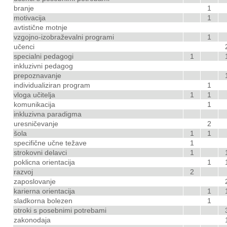
branje
1
motivacija
1
avtistične motnje
vzgojno-izobraževalni programi
1
učenci
specialni pedagogi
1
inkluzivni pedagog
prepoznavanje
individualiziran program
1
vloga učitelja
1
1
komunikacija
1
inkluzivna paradigma
uresničevanje
2
šola
1
1
specifične učne težave
1
strokovni delavci
1
poklicna orientacija
1
razvoj
2
zaposlovanje
karierna orientacija
1
sladkorna bolezen
1
otroki s posebnimi potrebami
zakonodaja