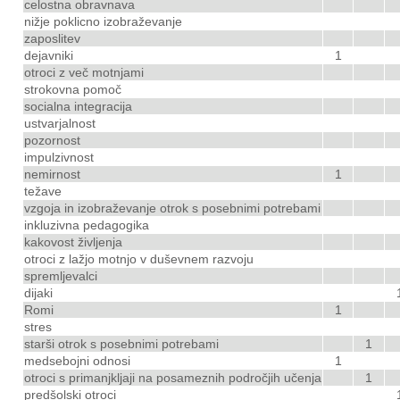
celostna obravnava
nižje poklicno izobraževanje
zaposlitev
dejavniki
1
otroci z več motnjami
strokovna pomoč
socialna integracija
ustvarjalnost
pozornost
impulzivnost
nemirnost
1
težave
vzgoja in izobraževanje otrok s posebnimi potrebami
inkluzivna pedagogika
kakovost življenja
otroci z lažjo motnjo v duševnem razvoju
spremljevalci
dijaki
Romi
1
stres
starši otrok s posebnimi potrebami
1
medsebojni odnosi
1
otroci s primanjkljaji na posameznih področjih učenja
1
predšolski otroci