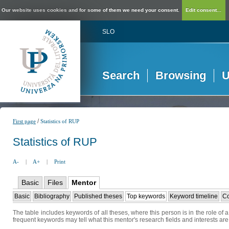
Our website uses cookies and for some of them we need your consent.
Edit consent...
SLO
Search
Browsing
U
/
First page
Statistics of RUP
Statistics of RUP
A-
|
A+
|
Print
Basic
Files
Mentor
Basic
Bibliography
Published theses
Top keywords
Keyword timeline
Co
The table includes keywords of all theses, where this person is in the role of
frequent keywords may tell what this mentor's research fields and interests are