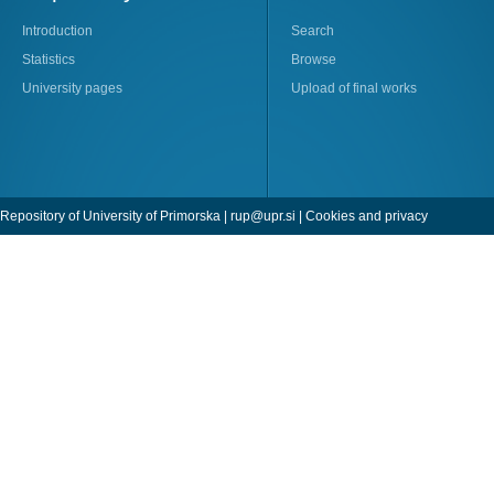
Introduction
Search
Statistics
Browse
University pages
Upload of final works
Repository of University of Primorska |
rup@upr.si
|
Cookies and privacy