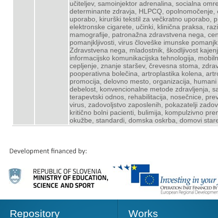
učiteljev, samoinjektor adrenalina, socialna om
determinante zdravja, HLPCQ, opolnomočenje, covid
uporabo, kirurški tekstil za večkratno uporabo,
elektronske cigarete, učinki, klinična praksa, ra
mamografije, patronažna zdravstvena nega, cent
pomanjkljivosti, virus človeške imunske pomanjklj
Zdravstvena nega, mladostnik, škodljivost kajen
informacijsko komunikacijska tehnologija, mobiln
cepljenje, znanje staršev, črevesna stoma, zdra
pooperativna bolečina, artroplastika kolena, artro
promocija, delovno mesto, organizacija, humani p
debelost, konvencionalne metode zdravljenja, s
terapevtski odnos, rehabilitacija, nosečnice, pr
virus, zadovoljstvo zaposlenih, pokazatelji zadov
kritično bolni pacienti, bulimija, kompulzivno p
okužbe, standardi, domska oskrba, domovi starejš
Repository
Works