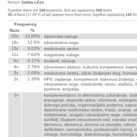
Person:
Sabina Ličen
Together there are
199
keywords, that are appearing
308
times.
35
of them (17.59 % of all) appear more than once, together appearing
144
tim
Frequency
Num.
%
20x
13.89%
diplomske naloge
18x
12.5%
zdravstvena nega
13x
9.03%
medicinske sestre
11x
7.64%
magistrske naloge
6x
4.17%
študenti, zdravje
4x
2.78%
zdravstveni delavci, kulturne kompetence, kajen
3x
2.08%
medicinska sestra, zdrav življenjski slog, homos
2x
1.39%
HPV, cepljenje, kompetence, kakovost življenja, 
zdravstvene nege, mladostniki, otroci, stališča, ž
spolnost, empatija
1x
komplementarno in alternativno zdravljenje, stal
presajanje, dejavniki vpliva, odzivnost, srednješo
dobrega počutja, organizacijska podpora, zaposl
diplomirane medicinske sestre, triaža, znanje, at
sodelovanje, izvajalci zdravstvene nege, osebn
konflikti, študenti zdravstvenih ved, merske značil
demenco, demenca, domovi za starejše, odnos zap
defibrilator, samopodoba, profesionalni razvoj, 
zdravje, homofobija, diskriminacija, homofobija v