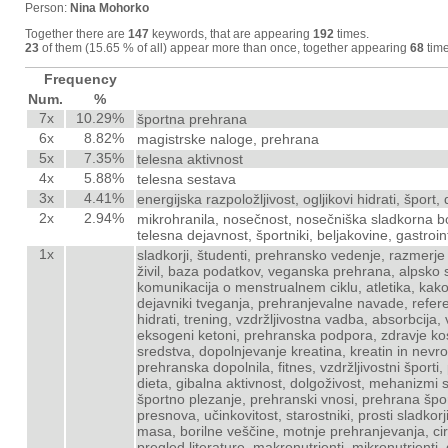
Person:
Nina Mohorko
Together there are
147
keywords, that are appearing
192
times.
23
of them (15.65 % of all) appear more than once, together appearing
68
time
Frequency
Num.
%
7x
10.29%
športna prehrana
6x
8.82%
magistrske naloge, prehrana
5x
7.35%
telesna aktivnost
4x
5.88%
telesna sestava
3x
4.41%
energijska razpoložljivost, ogljikovi hidrati, šport,
2x
2.94%
mikrohranila, nosečnost, nosečniška sladkorna b
telesna dejavnost, športniki, beljakovine, gastr
1x
sladkorji, študenti, prehransko vedenje, razmerj
živil, baza podatkov, veganska prehrana, alpsko
komunikacija o menstrualnem ciklu, atletika, kakovo
dejavniki tveganja, prehranjevalne navade, refere
hidrati, trening, vzdržljivostna vadba, absorbcija,
eksogeni ketoni, prehranska podpora, zdravje kosti,
sredstva, dopolnjevanje kreatina, kreatin in nevro
prehranska dopolnila, fitnes, vzdržljivostni špor
dieta, gibalna aktivnost, dolgoživost, mehanizmi 
športno plezanje, prehranski vnosi, prehrana šport
presnova, učinkovitost, starostniki, prosti sladkor
masa, borilne veščine, motnje prehranjevanja, cir
pregled literature, makronutrienti, mikronutrient