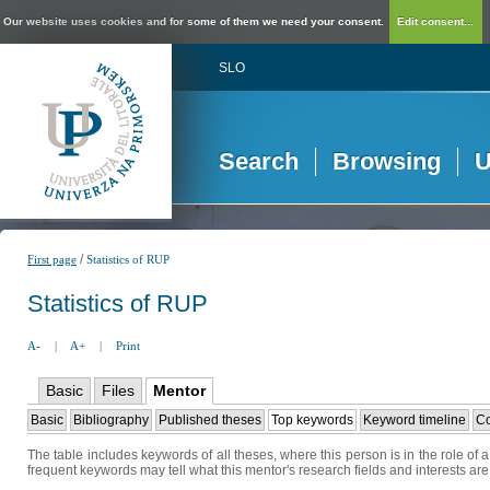
Our website uses cookies and for some of them we need your consent.
Edit consent...
SLO
Search
Browsing
U
/
First page
Statistics of RUP
Statistics of RUP
A-
|
A+
|
Print
Basic
Files
Mentor
Basic
Bibliography
Published theses
Top keywords
Keyword timeline
Co
The table includes keywords of all theses, where this person is in the role of
frequent keywords may tell what this mentor's research fields and interests are