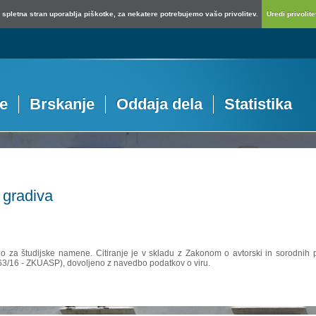
spletna stran uporablja piškotke, za nekatere potrebujemo vašo privolitev.
Uredi privolitev
je
Brskanje
Oddaja dela
Statistika
 gradiva
no za študijske namene. Citiranje je v skladu z Zakonom o avtorski in sorodnih p
 63/16 - ZKUASP), dovoljeno z navedbo podatkov o viru.