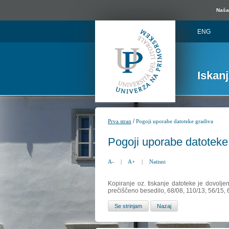
Naša 
ENG
Iskan
/
Prva stran
Pogoji uporabe datoteke gradiva
Pogoji uporabe datoteke
A-
|
A+
|
Natisni
Kopiranje oz. tiskanje datoteke je dovolje
prečiščeno besedilo, 68/08, 110/13, 56/15,