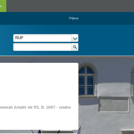
...
Prijava
ravicah (Uradni list RS, št. 16/07 - uradno