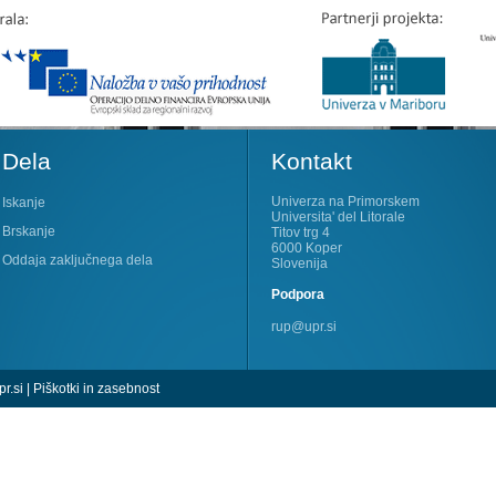
Dela
Kontakt
Univerza na Primorskem
Iskanje
Universita' del Litorale
Brskanje
Titov trg 4
6000 Koper
Oddaja zaključnega dela
Slovenija
Podpora
rup@upr.si
r.si
|
Piškotki in zasebnost