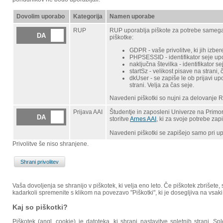
Dovolim uporabo
Kategorija
Namen uporabe
RUP
RUP uporablja piškote za potrebe samega 
DA
piškotke:
GDPR - vaše privolitve, ki jih izbere
PHPSESSID - identifikator seje upor
naključna številka - identifikator 
startSz - velikost pisave na strani,
dkUser - se zapiše le ob prijavi up
strani. Velja za čas seje.
Navedeni piškotki so nujni za delovanje R
Prijava AAI
Študentje in zaposleni Univerze na Primor
DA
storitve
Arnes AAI
, ki za svoje potrebe za
Navedeni piškotki se zapišejo samo pri upo
Privolitve še niso shranjene.
Vaša dovoljenja se shranijo v piškotek, ki velja eno leto. Če piškotek zbrišete,
kadarkoli spremenite s klikom na povezavo "Piškotki", ki je dosegljiva na vsa
Kaj so piškotki?
Piškotek (angl. cookie) je datoteka, ki shrani nastavitve spletnih strani. 