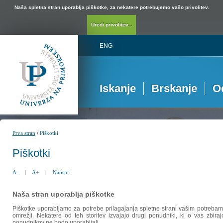
Naša spletna stran uporablja piškotke, za nekatere potrebujemo vašo privolitev.
Uredi privolitev...
ENG
Iskanje
Brskanje
O
/
Prva stran
Piškotki
Piškotki
A-
|
A+
|
Natisni
Naša stran uporablja piškotke
Piškotke uporabljamo za potrebe prilagajanja spletne strani vašim potrebam,
omrežji. Nekatere od teh storitev izvajajo drugi ponudniki, ki o vas zbira
ponudnikov ne bodo uporabljali.