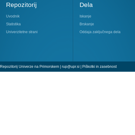
Repozitorij
Dela
Uvodnik
Iskanje
Statistika
Brskanje
Univerzitetne strani
Oddaja zaključnega dela
Repozitorij Univerze na Primorskem |
rup@upr.si
|
Piškotki in zasebnost