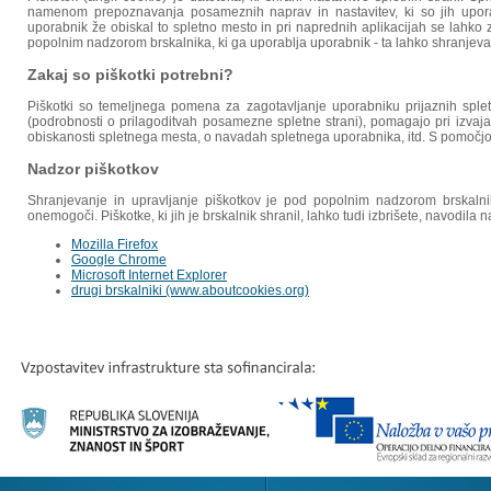
namenom prepoznavanja posameznih naprav in nastavitev, ki so jih uporab
uporabnik že obiskal to spletno mesto in pri naprednih aplikacijah se lahko
popolnim nadzorom brskalnika, ki ga uporablja uporabnik - ta lahko shranjevan
Zakaj so piškotki potrebni?
Piškotki so temeljnega pomena za zagotavljanje uporabniku prijaznih splet
(podrobnosti o prilagoditvah posamezne spletne strani), pomagajo pri izvajanj
obiskanosti spletnega mesta, o navadah spletnega uporabnika, itd. S pomočjo
Nadzor piškotkov
Shranjevanje in upravljanje piškotkov je pod popolnim nadzorom brskalnik
onemogoči. Piškotke, ki jih je brskalnik shranil, lahko tudi izbrišete, navodil
Mozilla Firefox
Google Chrome
Microsoft Internet Explorer
drugi brskalniki (www.aboutcookies.org)