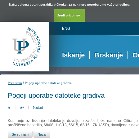
Naša spletna stran uporablja piškotke, za nekatere potrebujemo vašo privolitev.
Uredi privolitev...
ENG
Iskanje
Brskanje
O
/
Prva stran
Pogoji uporabe datoteke gradiva
Pogoji uporabe datoteke gradiva
A-
|
A+
|
Natisni
Kopiranje oz. tiskanje datoteke je dovoljeno za študijske namene. Citiranje
prečiščeno besedilo, 68/08, 110/13, 56/15, 63/16 - ZKUASP), dovoljeno z nav