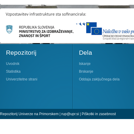
Repozitorij
Dela
Uvodnik
Iskanje
Statistika
Brskanje
Univerzitetne strani
Oddaja zaključnega dela
Repozitorij Univerze na Primorskem |
rup@upr.si
|
Piškotki in zasebnost