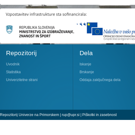
Repozitorij
Dela
Uvodnik
Iskanje
Statistika
Brskanje
Univerzitetne strani
Oddaja zaključnega dela
Repozitorij Univerze na Primorskem |
rup@upr.si
|
Piškotki in zasebnost