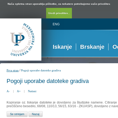
Naša spletna stran uporablja piškotke, za nekatere potrebujemo vašo privolitev.
Uredi privolitev...
ENG
Iskanje
Brskanje
O
/
Prva stran
Pogoji uporabe datoteke gradiva
Pogoji uporabe datoteke gradiva
A-
|
A+
|
Natisni
Kopiranje oz. tiskanje datoteke je dovoljeno za študijske namene. Citiranje
prečiščeno besedilo, 68/08, 110/13, 56/15, 63/16 - ZKUASP), dovoljeno z nav