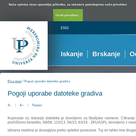
Naša spletna stran uporablja piškotke, za nekatere potrebujemo vašo privolitev.
Uredi privolitev...
ENG
Iskanje
Brskanje
O
/
Prva stran
Pogoji uporabe datoteke gradiva
Pogoji uporabe datoteke gradiva
A-
|
A+
|
Natisni
Kopiranje oz. tiskanje datoteke je dovoljeno za študijske namene. Citiranje
prečiščeno besedilo, 68/08, 110/13, 56/15, 63/16 - ZKUASP), dovoljeno z nav
Izbrana vsebina je dosegljiva preko spletne povezave. Tuj vir lahko ima drugačna