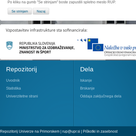
Po kliku na gumb "Se strinjam" boste zapustili spletno mesto RUP.
Repozitorij
Dela
Uvodnik
Iskanje
Statistika
Brskanje
Univerzitetne strani
Oddaja zaključnega dela
Repozitorij Univerze na Primorskem |
rup@upr.si
|
Piškotki in zasebnost