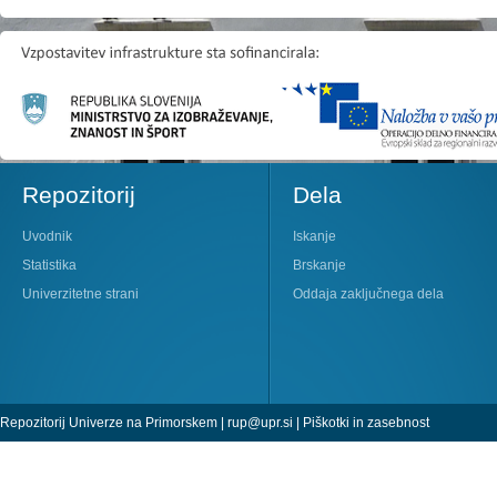
Repozitorij
Dela
Uvodnik
Iskanje
Statistika
Brskanje
Univerzitetne strani
Oddaja zaključnega dela
Repozitorij Univerze na Primorskem |
rup@upr.si
|
Piškotki in zasebnost