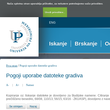
Naša spletna stran uporablja piškotke, za nekatere potrebujemo vašo privolitev.
Uredi privolitev...
ENG
Iskanje
Brskanje
O
/
Prva stran
Pogoji uporabe datoteke gradiva
Pogoji uporabe datoteke gradiva
A-
|
A+
|
Natisni
Kopiranje oz. tiskanje datoteke je dovoljeno za študijske namene. Citiranje
prečiščeno besedilo, 68/08, 110/13, 56/15, 63/16 - ZKUASP), dovoljeno z nav