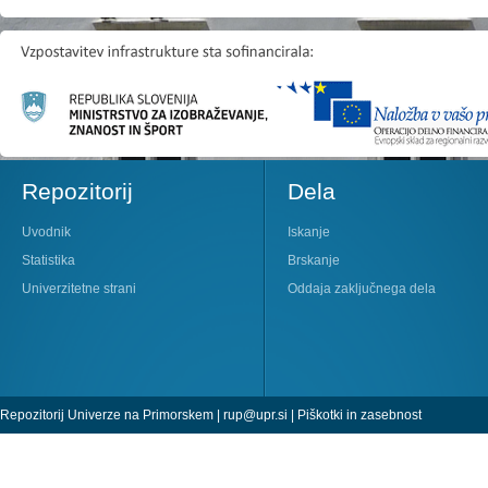
Repozitorij
Dela
Uvodnik
Iskanje
Statistika
Brskanje
Univerzitetne strani
Oddaja zaključnega dela
Repozitorij Univerze na Primorskem |
rup@upr.si
|
Piškotki in zasebnost