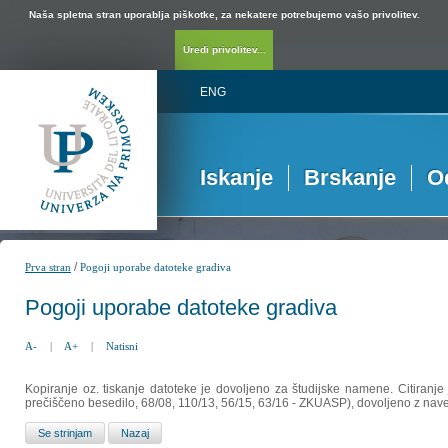
Naša spletna stran uporablja piškotke, za nekatere potrebujemo vašo privolitev.
Uredi privolitev...
ENG
Iskanje
Brskanje
O
/
Prva stran
Pogoji uporabe datoteke gradiva
Pogoji uporabe datoteke gradiva
A-
|
A+
|
Natisni
Kopiranje oz. tiskanje datoteke je dovoljeno za študijske namene. Citiranje
prečiščeno besedilo, 68/08, 110/13, 56/15, 63/16 - ZKUASP), dovoljeno z nav