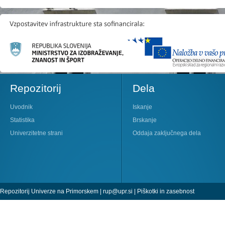
Repozitorij
Dela
Uvodnik
Iskanje
Statistika
Brskanje
Univerzitetne strani
Oddaja zaključnega dela
Repozitorij Univerze na Primorskem |
rup@upr.si
|
Piškotki in zasebnost