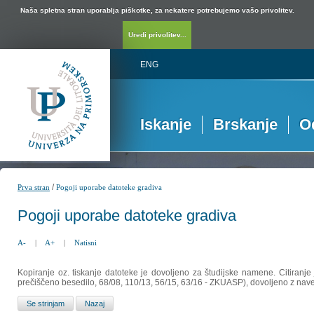
Naša spletna stran uporablja piškotke, za nekatere potrebujemo vašo privolitev.
Uredi privolitev...
ENG
Iskanje
Brskanje
O
/
Prva stran
Pogoji uporabe datoteke gradiva
Pogoji uporabe datoteke gradiva
A-
|
A+
|
Natisni
Kopiranje oz. tiskanje datoteke je dovoljeno za študijske namene. Citiranje
prečiščeno besedilo, 68/08, 110/13, 56/15, 63/16 - ZKUASP), dovoljeno z nav