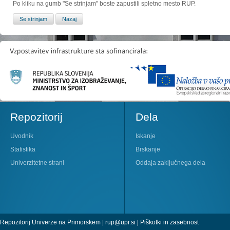
Po kliku na gumb "Se strinjam" boste zapustili spletno mesto RUP.
Repozitorij
Dela
Uvodnik
Iskanje
Statistika
Brskanje
Univerzitetne strani
Oddaja zaključnega dela
Repozitorij Univerze na Primorskem |
rup@upr.si
|
Piškotki in zasebnost