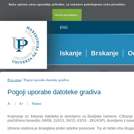
Naša spletna stran uporablja piškotke, za nekatere potrebujemo vašo privolitev.
Uredi privolitev...
ENG
Iskanje
Brskanje
O
/
Prva stran
Pogoji uporabe datoteke gradiva
Pogoji uporabe datoteke gradiva
A-
|
A+
|
Natisni
Kopiranje oz. tiskanje datoteke je dovoljeno za študijske namene. Citiranje
prečiščeno besedilo, 68/08, 110/13, 56/15, 63/16 - ZKUASP), dovoljeno z nav
Izbrana vsebina je dosegljiva preko spletne povezave. Tuj vir lahko ima drugačna