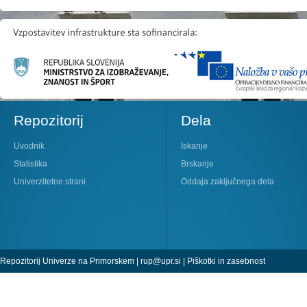
Repozitorij
Dela
Uvodnik
Iskanje
Statistika
Brskanje
Univerzitetne strani
Oddaja zaključnega dela
Repozitorij Univerze na Primorskem |
rup@upr.si
|
Piškotki in zasebnost