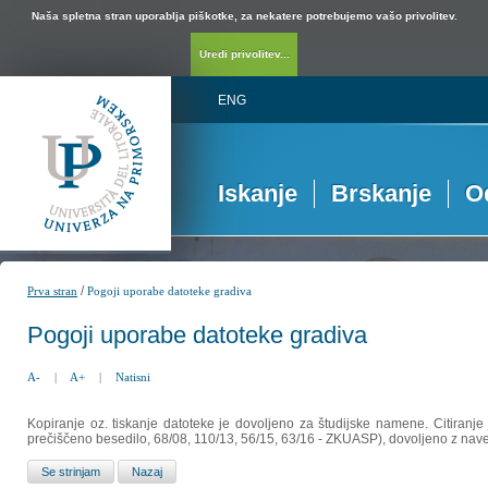
Naša spletna stran uporablja piškotke, za nekatere potrebujemo vašo privolitev.
Uredi privolitev...
ENG
Iskanje
Brskanje
O
/
Prva stran
Pogoji uporabe datoteke gradiva
Pogoji uporabe datoteke gradiva
A-
|
A+
|
Natisni
Kopiranje oz. tiskanje datoteke je dovoljeno za študijske namene. Citiranje
prečiščeno besedilo, 68/08, 110/13, 56/15, 63/16 - ZKUASP), dovoljeno z nav