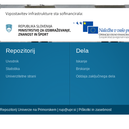
Repozitorij
Dela
Uvodnik
Iskanje
Statistika
Brskanje
Univerzitetne strani
Oddaja zaključnega dela
Repozitorij Univerze na Primorskem |
rup@upr.si
|
Piškotki in zasebnost