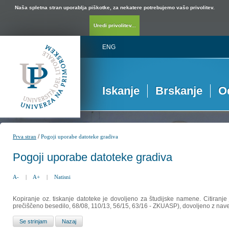
Naša spletna stran uporablja piškotke, za nekatere potrebujemo vašo privolitev.
Uredi privolitev...
ENG
Iskanje
Brskanje
O
/
Prva stran
Pogoji uporabe datoteke gradiva
Pogoji uporabe datoteke gradiva
A-
|
A+
|
Natisni
Kopiranje oz. tiskanje datoteke je dovoljeno za študijske namene. Citiranje
prečiščeno besedilo, 68/08, 110/13, 56/15, 63/16 - ZKUASP), dovoljeno z nav