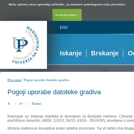
Naša spletna stran uporablja piškotke, za nekatere potrebujemo vašo privolitev.
Uredi privolitev...
ENG
Iskanje
Brskanje
O
/
Prva stran
Pogoji uporabe datoteke gradiva
Pogoji uporabe datoteke gradiva
A-
|
A+
|
Natisni
Kopiranje oz. tiskanje datoteke je dovoljeno za študijske namene. Citiranje
prečiščeno besedilo, 68/08, 110/13, 56/15, 63/16 - ZKUASP), dovoljeno z nav
Izbrana vsebina je dosegljiva preko spletne povezave. Tuj vir lahko ima drugačna