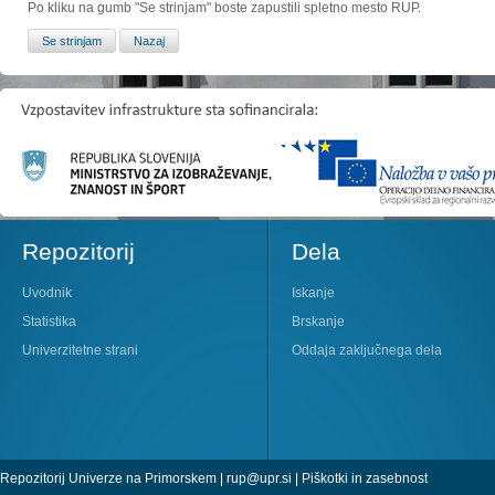
Po kliku na gumb "Se strinjam" boste zapustili spletno mesto RUP.
Repozitorij
Dela
Uvodnik
Iskanje
Statistika
Brskanje
Univerzitetne strani
Oddaja zaključnega dela
Repozitorij Univerze na Primorskem |
rup@upr.si
|
Piškotki in zasebnost