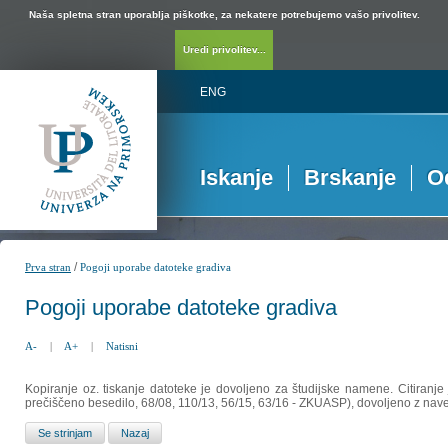
Naša spletna stran uporablja piškotke, za nekatere potrebujemo vašo privolitev.
Uredi privolitev...
ENG
Iskanje
Brskanje
O
/
Prva stran
Pogoji uporabe datoteke gradiva
Pogoji uporabe datoteke gradiva
A-
|
A+
|
Natisni
Kopiranje oz. tiskanje datoteke je dovoljeno za študijske namene. Citiranje
prečiščeno besedilo, 68/08, 110/13, 56/15, 63/16 - ZKUASP), dovoljeno z nav