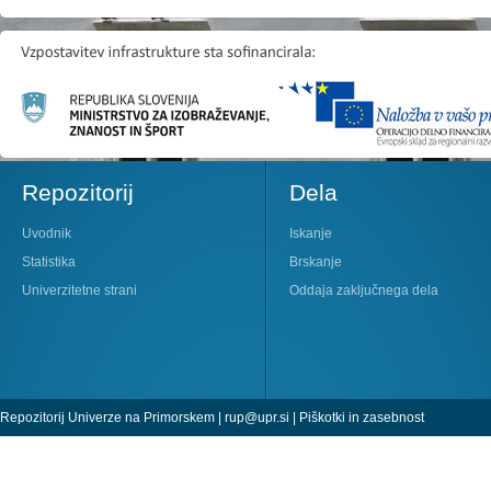
Repozitorij
Dela
Uvodnik
Iskanje
Statistika
Brskanje
Univerzitetne strani
Oddaja zaključnega dela
Repozitorij Univerze na Primorskem |
rup@upr.si
|
Piškotki in zasebnost