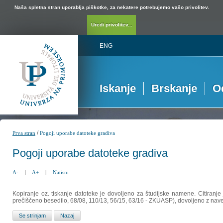
Naša spletna stran uporablja piškotke, za nekatere potrebujemo vašo privolitev.
Uredi privolitev...
ENG
Iskanje
Brskanje
O
/
Prva stran
Pogoji uporabe datoteke gradiva
Pogoji uporabe datoteke gradiva
A-
|
A+
|
Natisni
Kopiranje oz. tiskanje datoteke je dovoljeno za študijske namene. Citiranje
prečiščeno besedilo, 68/08, 110/13, 56/15, 63/16 - ZKUASP), dovoljeno z nav