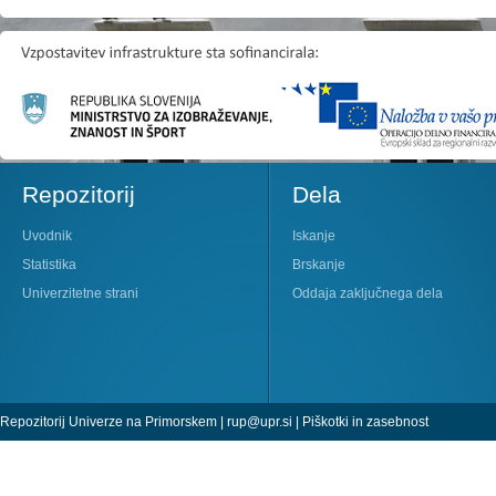
Repozitorij
Dela
Uvodnik
Iskanje
Statistika
Brskanje
Univerzitetne strani
Oddaja zaključnega dela
Repozitorij Univerze na Primorskem |
rup@upr.si
|
Piškotki in zasebnost