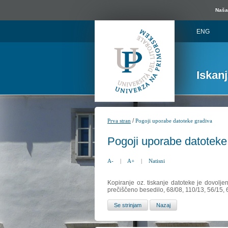
Naša 
ENG
Iskan
/
Prva stran
Pogoji uporabe datoteke gradiva
Pogoji uporabe datoteke
A-
|
A+
|
Natisni
Kopiranje oz. tiskanje datoteke je dovolje
prečiščeno besedilo, 68/08, 110/13, 56/15,