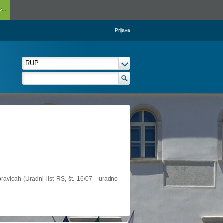
...
Prijava
ravicah (Uradni list RS, št. 16/07 - uradno