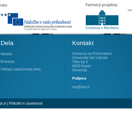
Dela
Kontakt
Univerza na Primorskem
Iskanje
Universita' del Litorale
Brskanje
Titov trg 4
6000 Koper
Oddaja zaključnega dela
Slovenija
Podpora
rup@upr.si
r.si
|
Piškotki in zasebnost