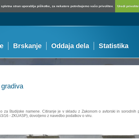
spletna stran uporablja piškotke, za nekatere potrebujemo vašo privolitev.
Uredi privolitev
je
Brskanje
Oddaja dela
Statistika
 gradiva
no za študijske namene. Citiranje je v skladu z Zakonom o avtorski in sorodnih p
 63/16 - ZKUASP), dovoljeno z navedbo podatkov o viru.