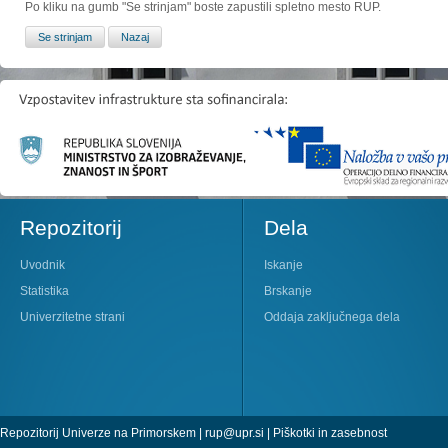
Po kliku na gumb "Se strinjam" boste zapustili spletno mesto RUP.
Repozitorij
Dela
Uvodnik
Iskanje
Statistika
Brskanje
Univerzitetne strani
Oddaja zaključnega dela
Repozitorij Univerze na Primorskem |
rup@upr.si
|
Piškotki in zasebnost