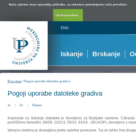
Naša spletna stran uporablja piškotke, za nekatere potrebujemo vašo privolitev.
Uredi privolitev...
ENG
Iskanje
Brskanje
O
/
Prva stran
Pogoji uporabe datoteke gradiva
Pogoji uporabe datoteke gradiva
A-
|
A+
|
Natisni
Kopiranje oz. tiskanje datoteke je dovoljeno za študijske namene. Citiranje
prečiščeno besedilo, 68/08, 110/13, 56/15, 63/16 - ZKUASP), dovoljeno z nav
Izbrana vsebina je dosegljiva preko spletne povezave. Tuj vir lahko ima drugačna