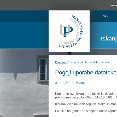
Naša 
ENG
Iskan
/
Prva stran
Pogoji uporabe datoteke gradiva
Pogoji uporabe datoteke
A-
|
A+
|
Natisni
Kopiranje oz. tiskanje datoteke je dovolje
prečiščeno besedilo, 68/08, 110/13, 56/15,
Izbrana vsebina je dosegljiva preko spletne 
Po kliku na gumb "Se strinjam" boste zapust