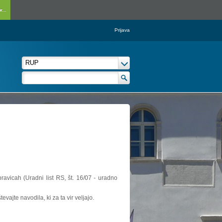
...
Prijava
ravicah (Uradni list RS, št. 16/07 - uradno
vajte navodila, ki za ta vir veljajo.