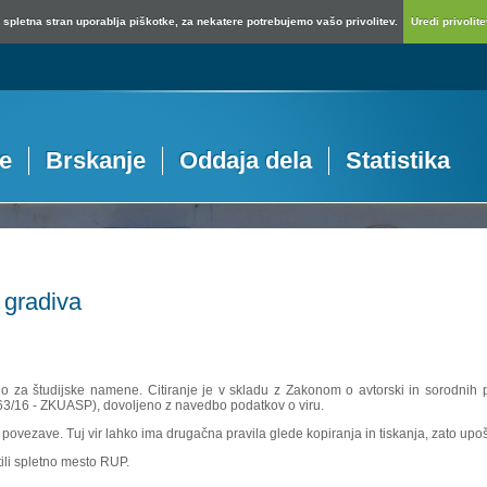
spletna stran uporablja piškotke, za nekatere potrebujemo vašo privolitev.
Uredi privolitev
je
Brskanje
Oddaja dela
Statistika
 gradiva
no za študijske namene. Citiranje je v skladu z Zakonom o avtorski in sorodnih p
 63/16 - ZKUASP), dovoljeno z navedbo podatkov o viru.
povezave. Tuj vir lahko ima drugačna pravila glede kopiranja in tiskanja, zato upošte
ili spletno mesto RUP.