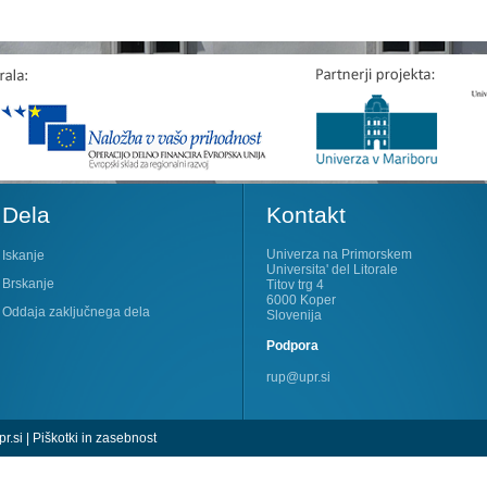
Dela
Kontakt
Univerza na Primorskem
Iskanje
Universita' del Litorale
Brskanje
Titov trg 4
6000 Koper
Oddaja zaključnega dela
Slovenija
Podpora
rup@upr.si
r.si
|
Piškotki in zasebnost