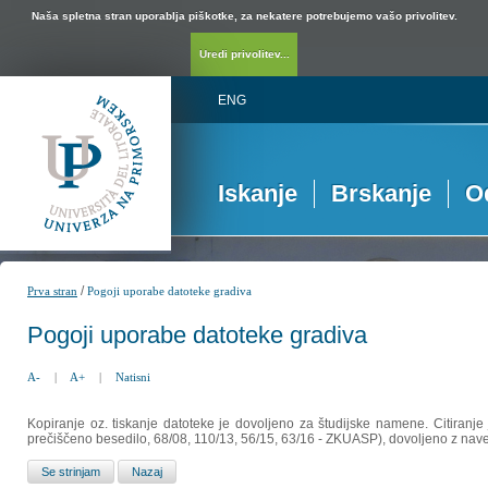
Naša spletna stran uporablja piškotke, za nekatere potrebujemo vašo privolitev.
Uredi privolitev...
ENG
Iskanje
Brskanje
O
/
Prva stran
Pogoji uporabe datoteke gradiva
Pogoji uporabe datoteke gradiva
A-
|
A+
|
Natisni
Kopiranje oz. tiskanje datoteke je dovoljeno za študijske namene. Citiranje
prečiščeno besedilo, 68/08, 110/13, 56/15, 63/16 - ZKUASP), dovoljeno z nav