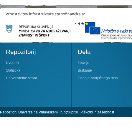
Repozitorij
Dela
Uvodnik
Iskanje
Statistika
Brskanje
Univerzitetne strani
Oddaja zaključnega dela
Repozitorij Univerze na Primorskem |
rup@upr.si
|
Piškotki in zasebnost