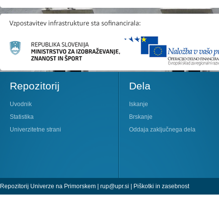
Repozitorij
Dela
Uvodnik
Iskanje
Statistika
Brskanje
Univerzitetne strani
Oddaja zaključnega dela
Repozitorij Univerze na Primorskem |
rup@upr.si
|
Piškotki in zasebnost