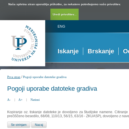
Naša spletna stran uporablja piškotke, za nekatere potrebujemo vašo privolitev.
Uredi privolitev...
ENG
Iskanje
Brskanje
O
/
Prva stran
Pogoji uporabe datoteke gradiva
Pogoji uporabe datoteke gradiva
A-
|
A+
|
Natisni
Kopiranje oz. tiskanje datoteke je dovoljeno za študijske namene. Citiranje
prečiščeno besedilo, 68/08, 110/13, 56/15, 63/16 - ZKUASP), dovoljeno z nav