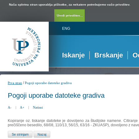
Naša spletna stran uporablja piškotke, za nekatere potrebujemo vašo privolitev.
Uredi privolitev...
ENG
Iskanje
Brskanje
O
/
Prva stran
Pogoji uporabe datoteke gradiva
Pogoji uporabe datoteke gradiva
A-
|
A+
|
Natisni
Kopiranje oz. tiskanje datoteke je dovoljeno za študijske namene. Citiranje
prečiščeno besedilo, 68/08, 110/13, 56/15, 63/16 - ZKUASP), dovoljeno z nav