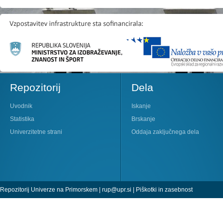
Repozitorij
Dela
Uvodnik
Iskanje
Statistika
Brskanje
Univerzitetne strani
Oddaja zaključnega dela
Repozitorij Univerze na Primorskem |
rup@upr.si
|
Piškotki in zasebnost