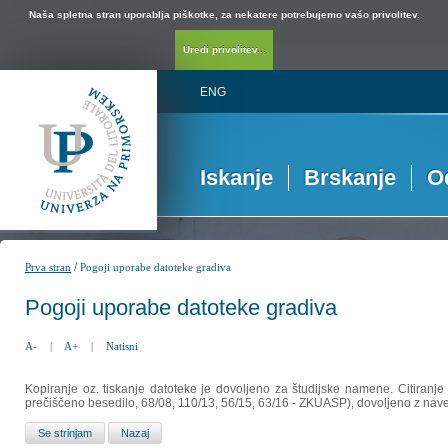
Naša spletna stran uporablja piškotke, za nekatere potrebujemo vašo privolitev.
Uredi privolitev...
ENG
Iskanje
Brskanje
O
/
Prva stran
Pogoji uporabe datoteke gradiva
Pogoji uporabe datoteke gradiva
A-
|
A+
|
Natisni
Kopiranje oz. tiskanje datoteke je dovoljeno za študijske namene. Citiranje
prečiščeno besedilo, 68/08, 110/13, 56/15, 63/16 - ZKUASP), dovoljeno z nav