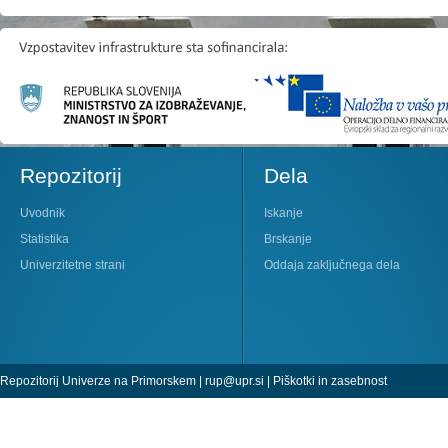
Repozitorij
Dela
Uvodnik
Iskanje
Statistika
Brskanje
Univerzitetne strani
Oddaja zaključnega dela
Repozitorij Univerze na Primorskem |
rup@upr.si
|
Piškotki in zasebnost