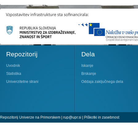
Repozitorij
Dela
Uvodnik
Iskanje
Statistika
Brskanje
Univerzitetne strani
Oddaja zaključnega dela
Repozitorij Univerze na Primorskem |
rup@upr.si
|
Piškotki in zasebnost