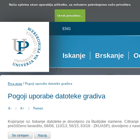
Naša spletna stran uporablja piškotke, za nekatere potrebujemo vašo privolitev.
Uredi privolitev...
ENG
Iskanje
Brskanje
O
/
Prva stran
Pogoji uporabe datoteke gradiva
Pogoji uporabe datoteke gradiva
A-
|
A+
|
Natisni
Kopiranje oz. tiskanje datoteke je dovoljeno za študijske namene. Citiranje
prečiščeno besedilo, 68/08, 110/13, 56/15, 63/16 - ZKUASP), dovoljeno z nav